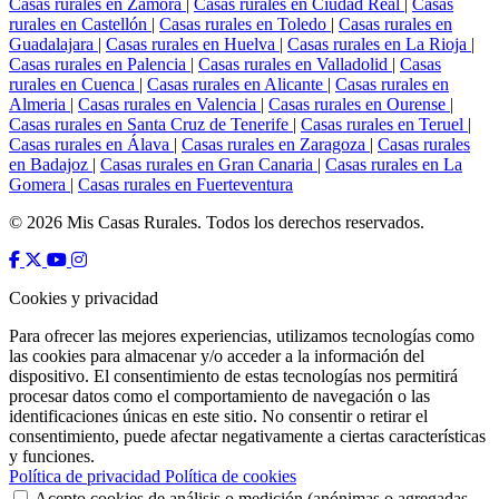
Casas rurales en Zamora
|
Casas rurales en Ciudad Real
|
Casas
rurales en Castellón
|
Casas rurales en Toledo
|
Casas rurales en
Guadalajara
|
Casas rurales en Huelva
|
Casas rurales en La Rioja
|
Casas rurales en Palencia
|
Casas rurales en Valladolid
|
Casas
rurales en Cuenca
|
Casas rurales en Alicante
|
Casas rurales en
Almeria
|
Casas rurales en Valencia
|
Casas rurales en Ourense
|
Casas rurales en Santa Cruz de Tenerife
|
Casas rurales en Teruel
|
Casas rurales en Álava
|
Casas rurales en Zaragoza
|
Casas rurales
en Badajoz
|
Casas rurales en Gran Canaria
|
Casas rurales en La
Gomera
|
Casas rurales en Fuerteventura
© 2026 Mis Casas Rurales. Todos los derechos reservados.
Cookies y privacidad
Para ofrecer las mejores experiencias, utilizamos tecnologías como
las cookies para almacenar y/o acceder a la información del
dispositivo. El consentimiento de estas tecnologías nos permitirá
procesar datos como el comportamiento de navegación o las
identificaciones únicas en este sitio. No consentir o retirar el
consentimiento, puede afectar negativamente a ciertas características
y funciones.
Política de privacidad
Política de cookies
Acepto cookies de análisis o medición (anónimas o agregadas