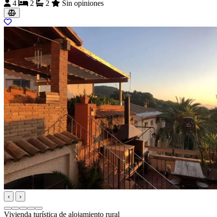
4
2
2
Sin opiniones
‹
›
Vivienda turística de alojamiento rural