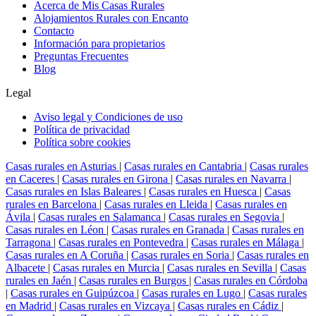
Acerca de Mis Casas Rurales
Alojamientos Rurales con Encanto
Contacto
Información para propietarios
Preguntas Frecuentes
Blog
Legal
Aviso legal y Condiciones de uso
Política de privacidad
Política sobre cookies
Casas rurales en Asturias
|
Casas rurales en Cantabria
|
Casas rurales
en Caceres
|
Casas rurales en Girona
|
Casas rurales en Navarra
|
Casas rurales en Islas Baleares
|
Casas rurales en Huesca
|
Casas
rurales en Barcelona
|
Casas rurales en Lleida
|
Casas rurales en
Ávila
|
Casas rurales en Salamanca
|
Casas rurales en Segovia
|
Casas rurales en Léon
|
Casas rurales en Granada
|
Casas rurales en
Tarragona
|
Casas rurales en Pontevedra
|
Casas rurales en Málaga
|
Casas rurales en A Coruña
|
Casas rurales en Soria
|
Casas rurales en
Albacete
|
Casas rurales en Murcia
|
Casas rurales en Sevilla
|
Casas
rurales en Jaén
|
Casas rurales en Burgos
|
Casas rurales en Córdoba
|
Casas rurales en Guipúzcoa
|
Casas rurales en Lugo
|
Casas rurales
en Madrid
|
Casas rurales en Vizcaya
|
Casas rurales en Cádiz
|