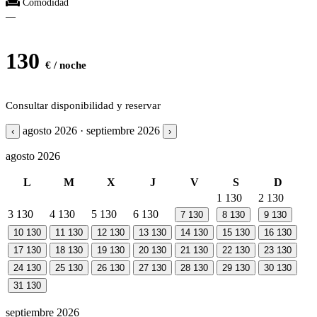
Comodidad
—
130
€ / noche
Consultar disponibilidad y reservar
agosto 2026 · septiembre 2026
‹
›
agosto 2026
L
M
X
J
V
S
D
1
130
2
130
3
130
4
130
5
130
6
130
7
130
8
130
9
130
10
130
11
130
12
130
13
130
14
130
15
130
16
130
17
130
18
130
19
130
20
130
21
130
22
130
23
130
24
130
25
130
26
130
27
130
28
130
29
130
30
130
31
130
septiembre 2026