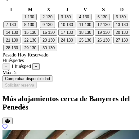
L
M
X
J
V
S
D
1
130
2
130
3
130
4
130
5
130
6
130
7
130
8
130
9
130
10
130
11
130
12
130
13
130
14
130
15
130
16
130
17
130
18
130
19
130
20
130
21
130
22
130
23
130
24
130
25
130
26
130
27
130
28
130
29
130
30
130
Pasado
Hoy
Reservado
Huéspedes
1 huésped
Restar huésped
Sumar huésped
−
+
Máx. 5
Comprobar disponibilidad
Solicitar reserva
Más alojamientos cerca de Banyeres del
Penedès