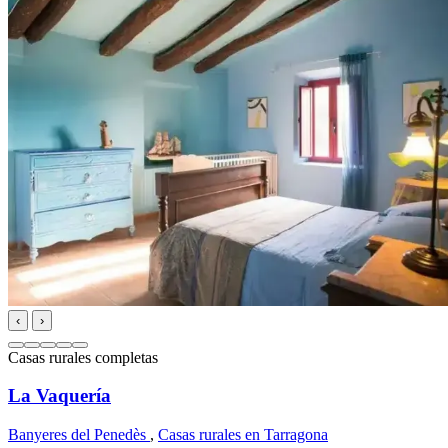
‹
›
Casas rurales completas
La Vaquería
Banyeres del Penedès
,
Casas rurales en Tarragona