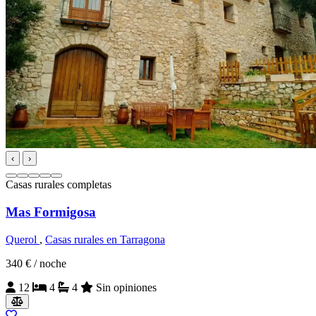
‹
›
Casas rurales completas
Mas Formigosa
Querol
,
Casas rurales en Tarragona
340 €
/ noche
12
4
4
Sin opiniones