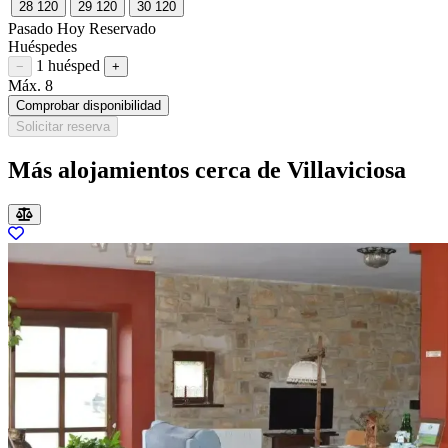
28
120
29
120
30
120
Pasado
Hoy
Reservado
Huéspedes
1 huésped
Restar huésped
Sumar huésped
−
+
Máx. 8
Comprobar disponibilidad
Solicitar reserva
Más alojamientos cerca de Villaviciosa