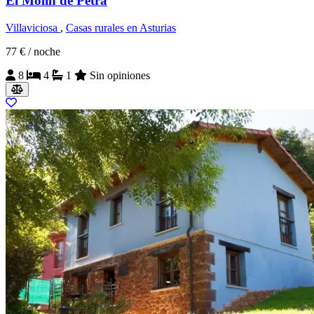
El Molín de Petra
Villaviciosa
,
Casas rurales en Asturias
77 €
/ noche
8
4
1
Sin opiniones