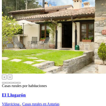
‹
›
Casas rurales por habitaciones
El Llugarón
Villaviciosa
,
Casas rurales en Asturias