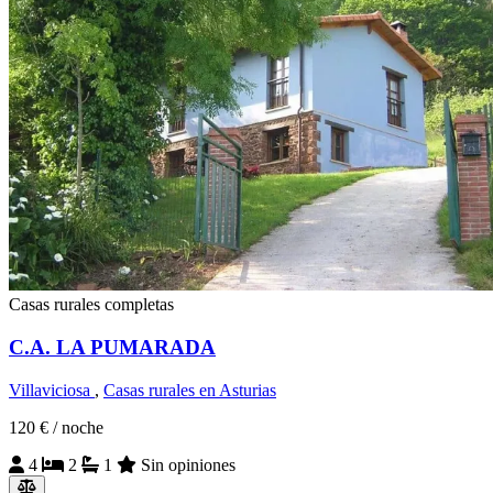
Casas rurales completas
C.A. LA PUMARADA
Villaviciosa
,
Casas rurales en Asturias
120 €
/ noche
4
2
1
Sin opiniones