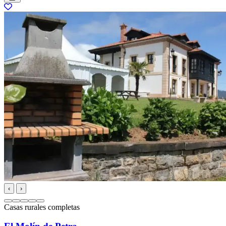
‹
›
Casas rurales completas