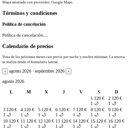
Mapa mostrado con proveedor: Google Maps.
Términos y condiciones
Política de cancelación
Política de cancelación....
Calendario de precios
Vista de los próximos meses con precio por noche y noches mínimas. La reserva
se realiza desde el formulario lateral.
agosto 2026 · septiembre 2026
‹
›
agosto 2026
L
M
X
J
V
S
D
1
120 €
2
120 €
1 🌙
1 🌙
3
120 €
4
120 €
5
120 €
6
120 €
7
120 €
8
120 €
9
120 €
1 🌙
1 🌙
1 🌙
1 🌙
1 🌙
1 🌙
1 🌙
10
120 €
11
120 €
12
120 €
13
120 €
14
120 €
15
120 €
16
120 €
1 🌙
1 🌙
1 🌙
1 🌙
1 🌙
1 🌙
1 🌙