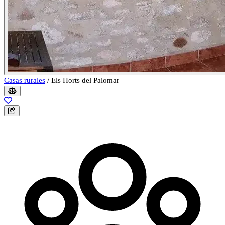
Casas rurales
/
Els Horts del Palomar