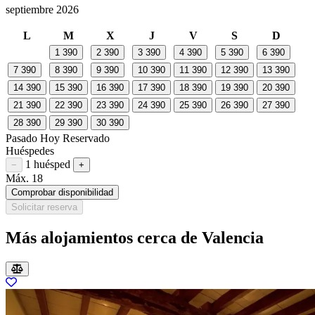
septiembre 2026
L
M
X
J
V
S
D
1
390
2
390
3
390
4
390
5
390
6
390
7
390
8
390
9
390
10
390
11
390
12
390
13
390
14
390
15
390
16
390
17
390
18
390
19
390
20
390
21
390
22
390
23
390
24
390
25
390
26
390
27
390
28
390
29
390
30
390
Pasado
Hoy
Reservado
Huéspedes
1 huésped
Restar huésped
Sumar huésped
−
+
Máx. 18
Comprobar disponibilidad
Solicitar reserva
Más alojamientos cerca de Valencia