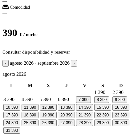
—
Comodidad
—
390
€ / noche
Consultar disponibilidad y reservar
agosto 2026 · septiembre 2026
‹
›
agosto 2026
L
M
X
J
V
S
D
1
390
2
390
3
390
4
390
5
390
6
390
7
390
8
390
9
390
10
390
11
390
12
390
13
390
14
390
15
390
16
390
17
390
18
390
19
390
20
390
21
390
22
390
23
390
24
390
25
390
26
390
27
390
28
390
29
390
30
390
31
390