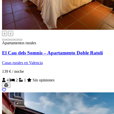
‹
›
Apartamentos rurales
El Cau dels Somnis – Apartamento Doble Ratolí
Casas rurales en Valencia
139 €
/ noche
4
2
1
Sin opiniones