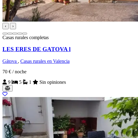
‹
›
Casas rurales completas
LES ERES DE GATOVA l
Gátova
,
Casas rurales en Valencia
70 €
/ noche
9
5
1
Sin opiniones