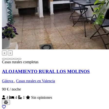
‹
›
Casas rurales completas
ALOJAMIENTO RURAL LOS MOLINOS
Gátova
,
Casas rurales en Valencia
90 €
/ noche
4
4
1
Sin opiniones