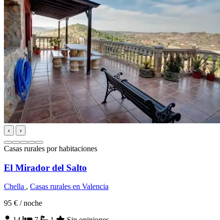
‹
›
Casas rurales por habitaciones
El Mirador del Salto
Chella
,
Casas rurales en Valencia
95 €
/ noche
14
7
1
Sin opiniones