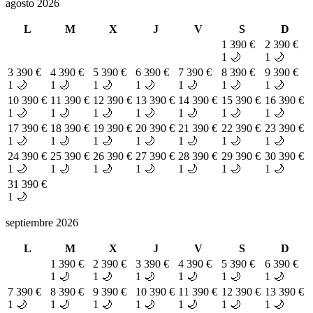
agosto 2026
L
M
X
J
V
S
D
1
390 €
2
390 €
1 🌙
1 🌙
3
390 €
4
390 €
5
390 €
6
390 €
7
390 €
8
390 €
9
390 €
1 🌙
1 🌙
1 🌙
1 🌙
1 🌙
1 🌙
1 🌙
10
390 €
11
390 €
12
390 €
13
390 €
14
390 €
15
390 €
16
390 €
1 🌙
1 🌙
1 🌙
1 🌙
1 🌙
1 🌙
1 🌙
17
390 €
18
390 €
19
390 €
20
390 €
21
390 €
22
390 €
23
390 €
1 🌙
1 🌙
1 🌙
1 🌙
1 🌙
1 🌙
1 🌙
24
390 €
25
390 €
26
390 €
27
390 €
28
390 €
29
390 €
30
390 €
1 🌙
1 🌙
1 🌙
1 🌙
1 🌙
1 🌙
1 🌙
31
390 €
1 🌙
septiembre 2026
L
M
X
J
V
S
D
1
390 €
2
390 €
3
390 €
4
390 €
5
390 €
6
390 €
1 🌙
1 🌙
1 🌙
1 🌙
1 🌙
1 🌙
7
390 €
8
390 €
9
390 €
10
390 €
11
390 €
12
390 €
13
390 €
1 🌙
1 🌙
1 🌙
1 🌙
1 🌙
1 🌙
1 🌙