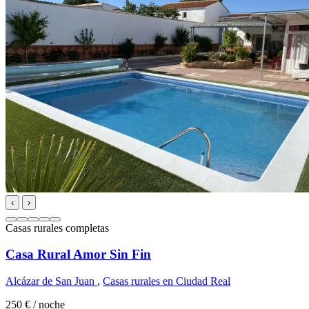
‹
›
Casas rurales completas
Casa Rural Amor Sin Fin
Alcázar de San Juan
,
Casas rurales en Ciudad Real
250 €
/ noche