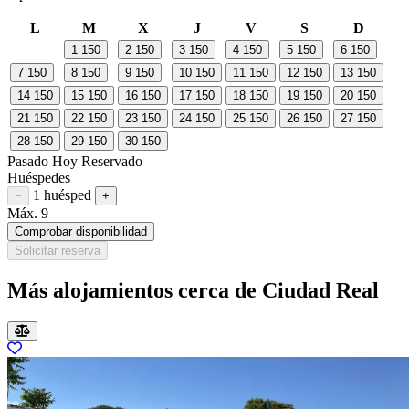
L
M
X
J
V
S
D
1
150
2
150
3
150
4
150
5
150
6
150
7
150
8
150
9
150
10
150
11
150
12
150
13
150
14
150
15
150
16
150
17
150
18
150
19
150
20
150
21
150
22
150
23
150
24
150
25
150
26
150
27
150
28
150
29
150
30
150
Pasado
Hoy
Reservado
Huéspedes
1 huésped
Restar huésped
Sumar huésped
−
+
Máx. 9
Comprobar disponibilidad
Solicitar reserva
Más alojamientos cerca de Ciudad Real