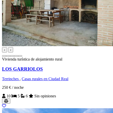
‹
›
Vivienda turística de alojamiento rural
LOS GARRIOLOS
Terrinches
,
Casas rurales en Ciudad Real
250 €
/ noche
10
5
6
Sin opiniones