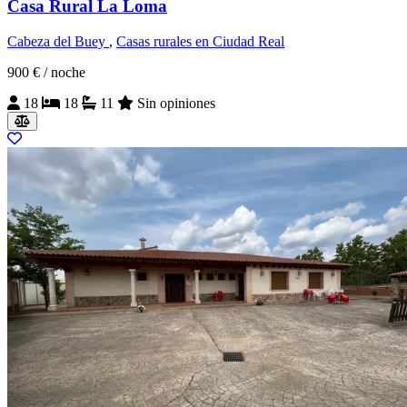
Casa Rural La Loma
Cabeza del Buey
,
Casas rurales en Ciudad Real
900 €
/ noche
18
18
11
Sin opiniones