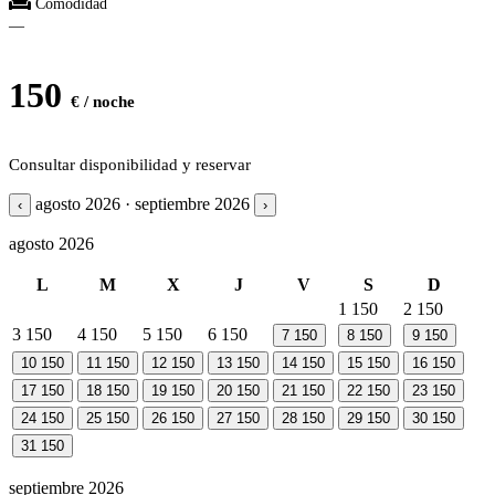
Comodidad
—
150
€ / noche
Consultar disponibilidad y reservar
agosto 2026 · septiembre 2026
‹
›
agosto 2026
L
M
X
J
V
S
D
1
150
2
150
3
150
4
150
5
150
6
150
7
150
8
150
9
150
10
150
11
150
12
150
13
150
14
150
15
150
16
150
17
150
18
150
19
150
20
150
21
150
22
150
23
150
24
150
25
150
26
150
27
150
28
150
29
150
30
150
31
150
septiembre 2026