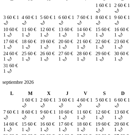
1
60 €
1
2
60 €
1
🌙
🌙
3
60 €
1
4
60 €
1
5
60 €
1
6
60 €
1
7
60 €
1
8
60 €
1
9
60 €
1
🌙
🌙
🌙
🌙
🌙
🌙
🌙
10
60 €
11
60 €
12
60 €
13
60 €
14
60 €
15
60 €
16
60 €
1 🌙
1 🌙
1 🌙
1 🌙
1 🌙
1 🌙
1 🌙
17
60 €
18
60 €
19
60 €
20
60 €
21
60 €
22
60 €
23
60 €
1 🌙
1 🌙
1 🌙
1 🌙
1 🌙
1 🌙
1 🌙
24
60 €
25
60 €
26
60 €
27
60 €
28
60 €
29
60 €
30
60 €
1 🌙
1 🌙
1 🌙
1 🌙
1 🌙
1 🌙
1 🌙
31
60 €
1 🌙
septiembre 2026
L
M
X
J
V
S
D
1
60 €
1
2
60 €
1
3
60 €
1
4
60 €
1
5
60 €
1
6
60 €
1
🌙
🌙
🌙
🌙
🌙
🌙
7
60 €
1
8
60 €
1
9
60 €
1
10
60 €
11
60 €
12
60 €
13
60 €
🌙
🌙
🌙
1 🌙
1 🌙
1 🌙
1 🌙
14
60 €
15
60 €
16
60 €
17
60 €
18
60 €
19
60 €
20
60 €
1 🌙
1 🌙
1 🌙
1 🌙
1 🌙
1 🌙
1 🌙