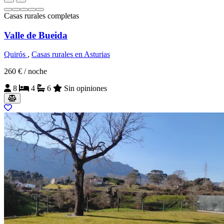
Casas rurales completas
Valle de Bueida
Quirós
,
Casas rurales en Asturias
260 €
/ noche
8
4
6
Sin opiniones