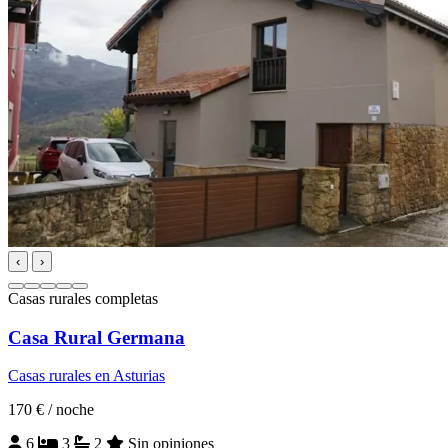
‹
›
Casas rurales completas
Casa Rural Germana
Casas rurales en Asturias
170 €
/ noche
6
3
2
Sin opiniones