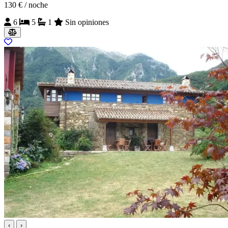
130 €
/ noche
6
5
1
Sin opiniones
‹
›