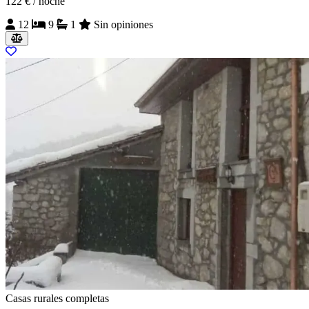
122 €
/ noche
12
9
1
Sin opiniones
Casas rurales completas