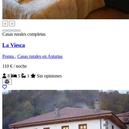
‹
›
Casas rurales completas
La Viesca
Ponga
,
Casas rurales en Asturias
110 €
/ noche
8
5
1
Sin opiniones