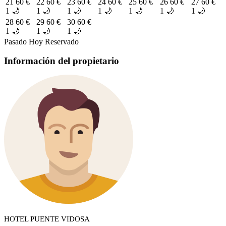
21
60 €
22
60 €
23
60 €
24
60 €
25
60 €
26
60 €
27
60 €
1 🌙
1 🌙
1 🌙
1 🌙
1 🌙
1 🌙
1 🌙
28
60 €
29
60 €
30
60 €
1 🌙
1 🌙
1 🌙
Pasado
Hoy
Reservado
Información del propietario
HOTEL PUENTE VIDOSA