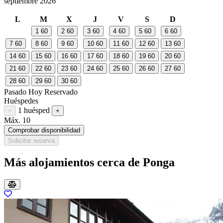
septiembre 2026
L
M
X
J
V
S
D
1
60
2
60
3
60
4
60
5
60
6
60
7
60
8
60
9
60
10
60
11
60
12
60
13
60
14
60
15
60
16
60
17
60
18
60
19
60
20
60
21
60
22
60
23
60
24
60
25
60
26
60
27
60
28
60
29
60
30
60
Pasado
Hoy
Reservado
Huéspedes
1 huésped
Restar huésped
Sumar huésped
−
+
Máx. 10
Comprobar disponibilidad
Solicitar reserva
Más alojamientos cerca de Ponga