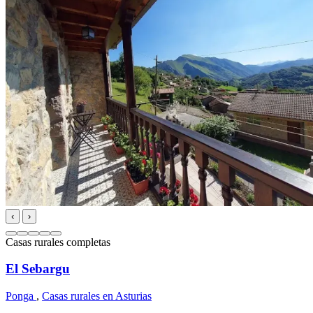
‹
›
Casas rurales completas
El Sebargu
Ponga
,
Casas rurales en Asturias