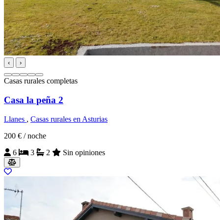
‹
›
Casas rurales completas
Casa la peña 2
Llanes
,
Casas rurales en Asturias
200 €
/ noche
6
3
2
Sin opiniones