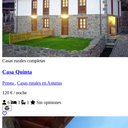
Casas rurales completas
Casa Quinta
Ponga
,
Casas rurales en Asturias
120 €
/ noche
6
3
1
Sin opiniones