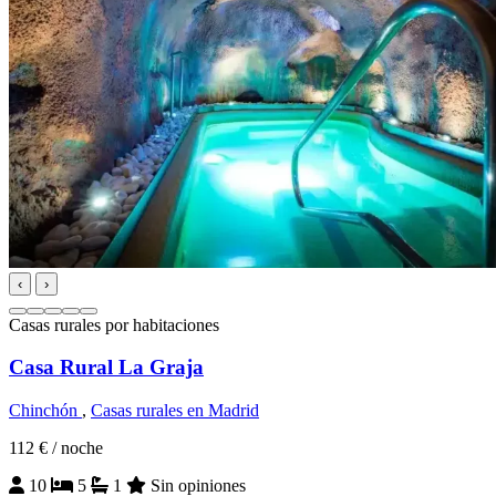
‹
›
Casas rurales por habitaciones
Casa Rural La Graja
Chinchón
,
Casas rurales en Madrid
112 €
/ noche
10
5
1
Sin opiniones