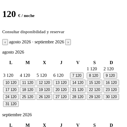
120
€ / noche
Consultar disponibilidad y reservar
agosto 2026 · septiembre 2026
‹
›
agosto 2026
L
M
X
J
V
S
D
1
120
2
120
3
120
4
120
5
120
6
120
7
120
8
120
9
120
10
120
11
120
12
120
13
120
14
120
15
120
16
120
17
120
18
120
19
120
20
120
21
120
22
120
23
120
24
120
25
120
26
120
27
120
28
120
29
120
30
120
31
120
septiembre 2026
L
M
X
J
V
S
D