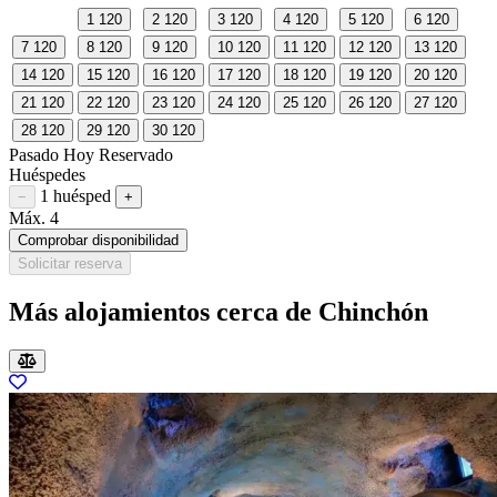
1
120
2
120
3
120
4
120
5
120
6
120
7
120
8
120
9
120
10
120
11
120
12
120
13
120
14
120
15
120
16
120
17
120
18
120
19
120
20
120
21
120
22
120
23
120
24
120
25
120
26
120
27
120
28
120
29
120
30
120
Pasado
Hoy
Reservado
Huéspedes
1 huésped
Restar huésped
Sumar huésped
−
+
Máx. 4
Comprobar disponibilidad
Solicitar reserva
Más alojamientos cerca de Chinchón