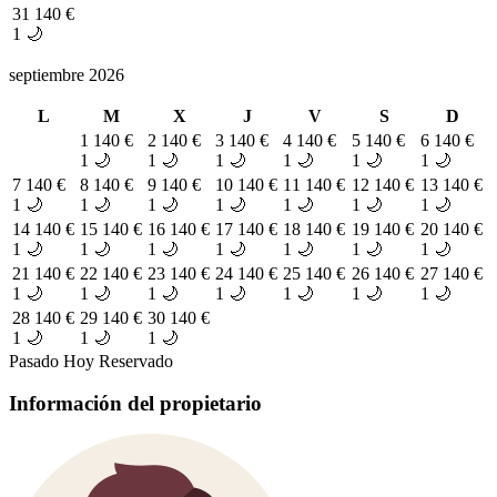
31
140 €
1 🌙
septiembre 2026
L
M
X
J
V
S
D
1
140 €
2
140 €
3
140 €
4
140 €
5
140 €
6
140 €
1 🌙
1 🌙
1 🌙
1 🌙
1 🌙
1 🌙
7
140 €
8
140 €
9
140 €
10
140 €
11
140 €
12
140 €
13
140 €
1 🌙
1 🌙
1 🌙
1 🌙
1 🌙
1 🌙
1 🌙
14
140 €
15
140 €
16
140 €
17
140 €
18
140 €
19
140 €
20
140 €
1 🌙
1 🌙
1 🌙
1 🌙
1 🌙
1 🌙
1 🌙
21
140 €
22
140 €
23
140 €
24
140 €
25
140 €
26
140 €
27
140 €
1 🌙
1 🌙
1 🌙
1 🌙
1 🌙
1 🌙
1 🌙
28
140 €
29
140 €
30
140 €
1 🌙
1 🌙
1 🌙
Pasado
Hoy
Reservado
Información del propietario