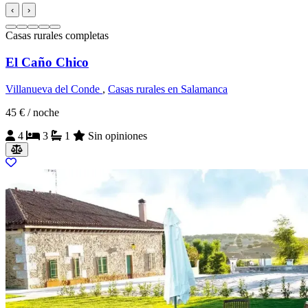
‹
›
Casas rurales completas
El Caño Chico
Villanueva del Conde
,
Casas rurales en Salamanca
45 €
/ noche
4
3
1
Sin opiniones