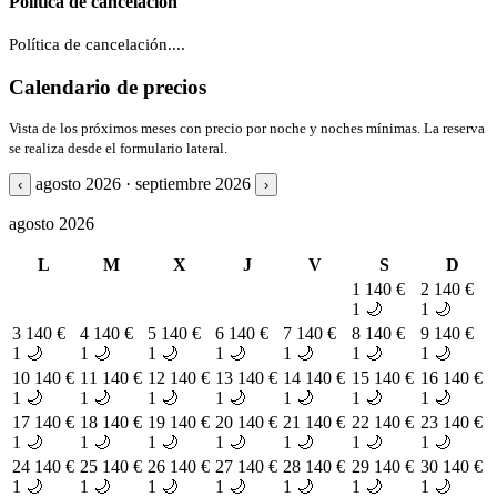
Política de cancelación
Política de cancelación....
Calendario de precios
Vista de los próximos meses con precio por noche y noches mínimas. La reserva
se realiza desde el formulario lateral.
agosto 2026 · septiembre 2026
‹
›
agosto 2026
L
M
X
J
V
S
D
1
140 €
2
140 €
1 🌙
1 🌙
3
140 €
4
140 €
5
140 €
6
140 €
7
140 €
8
140 €
9
140 €
1 🌙
1 🌙
1 🌙
1 🌙
1 🌙
1 🌙
1 🌙
10
140 €
11
140 €
12
140 €
13
140 €
14
140 €
15
140 €
16
140 €
1 🌙
1 🌙
1 🌙
1 🌙
1 🌙
1 🌙
1 🌙
17
140 €
18
140 €
19
140 €
20
140 €
21
140 €
22
140 €
23
140 €
1 🌙
1 🌙
1 🌙
1 🌙
1 🌙
1 🌙
1 🌙
24
140 €
25
140 €
26
140 €
27
140 €
28
140 €
29
140 €
30
140 €
1 🌙
1 🌙
1 🌙
1 🌙
1 🌙
1 🌙
1 🌙