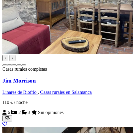
‹
›
Casas rurales completas
Jim Morrison
Linares de Riofrío
,
Casas rurales en Salamanca
110 €
/ noche
6
2
3
Sin opiniones