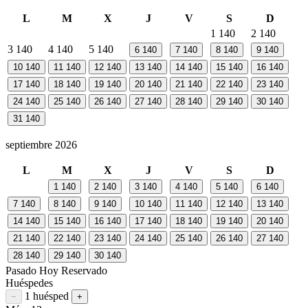
L
M
X
J
V
S
D
1
140
2
140
3
140
4
140
5
140
6
140
7
140
8
140
9
140
10
140
11
140
12
140
13
140
14
140
15
140
16
140
17
140
18
140
19
140
20
140
21
140
22
140
23
140
24
140
25
140
26
140
27
140
28
140
29
140
30
140
31
140
septiembre 2026
L
M
X
J
V
S
D
1
140
2
140
3
140
4
140
5
140
6
140
7
140
8
140
9
140
10
140
11
140
12
140
13
140
14
140
15
140
16
140
17
140
18
140
19
140
20
140
21
140
22
140
23
140
24
140
25
140
26
140
27
140
28
140
29
140
30
140
Pasado
Hoy
Reservado
Huéspedes
1 huésped
Restar huésped
Sumar huésped
−
+