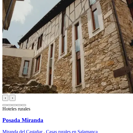
‹
›
Hoteles rurales
Posada Miranda
Miranda del Castañar
,
Casas rurales en Salamanca