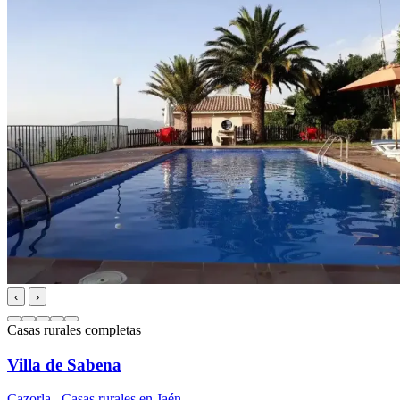
‹
›
Casas rurales completas
Villa de Sabena
Cazorla
,
Casas rurales en Jaén