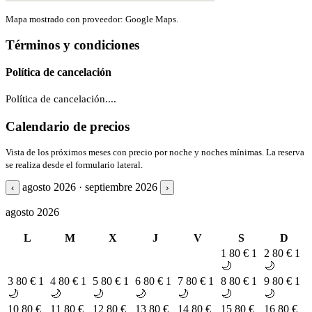
Mapa mostrado con proveedor: Google Maps.
Términos y condiciones
Política de cancelación
Política de cancelación....
Calendario de precios
Vista de los próximos meses con precio por noche y noches mínimas. La reserva
se realiza desde el formulario lateral.
agosto 2026 · septiembre 2026
‹
›
agosto 2026
L
M
X
J
V
S
D
1
80 €
1
2
80 €
1
🌙
🌙
3
80 €
1
4
80 €
1
5
80 €
1
6
80 €
1
7
80 €
1
8
80 €
1
9
80 €
1
🌙
🌙
🌙
🌙
🌙
🌙
🌙
10
80 €
11
80 €
12
80 €
13
80 €
14
80 €
15
80 €
16
80 €