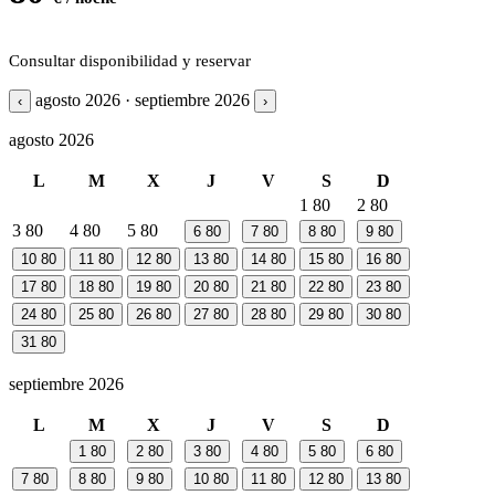
Consultar disponibilidad y reservar
agosto 2026 · septiembre 2026
‹
›
agosto 2026
L
M
X
J
V
S
D
1
80
2
80
3
80
4
80
5
80
6
80
7
80
8
80
9
80
10
80
11
80
12
80
13
80
14
80
15
80
16
80
17
80
18
80
19
80
20
80
21
80
22
80
23
80
24
80
25
80
26
80
27
80
28
80
29
80
30
80
31
80
septiembre 2026
L
M
X
J
V
S
D
1
80
2
80
3
80
4
80
5
80
6
80
7
80
8
80
9
80
10
80
11
80
12
80
13
80