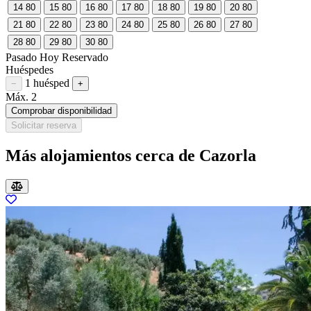
14
80
15
80
16
80
17
80
18
80
19
80
20
80
21
80
22
80
23
80
24
80
25
80
26
80
27
80
28
80
29
80
30
80
Pasado
Hoy
Reservado
Huéspedes
1 huésped
Restar huésped
Sumar huésped
−
+
Máx. 2
Comprobar disponibilidad
Solicitar reserva
Más alojamientos cerca de Cazorla