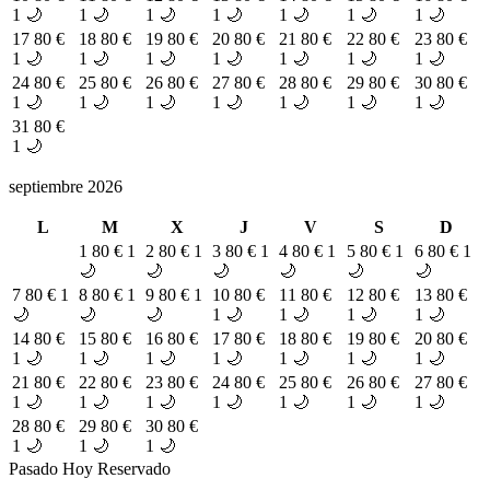
1 🌙
1 🌙
1 🌙
1 🌙
1 🌙
1 🌙
1 🌙
17
80 €
18
80 €
19
80 €
20
80 €
21
80 €
22
80 €
23
80 €
1 🌙
1 🌙
1 🌙
1 🌙
1 🌙
1 🌙
1 🌙
24
80 €
25
80 €
26
80 €
27
80 €
28
80 €
29
80 €
30
80 €
1 🌙
1 🌙
1 🌙
1 🌙
1 🌙
1 🌙
1 🌙
31
80 €
1 🌙
septiembre 2026
L
M
X
J
V
S
D
1
80 €
1
2
80 €
1
3
80 €
1
4
80 €
1
5
80 €
1
6
80 €
1
🌙
🌙
🌙
🌙
🌙
🌙
7
80 €
1
8
80 €
1
9
80 €
1
10
80 €
11
80 €
12
80 €
13
80 €
🌙
🌙
🌙
1 🌙
1 🌙
1 🌙
1 🌙
14
80 €
15
80 €
16
80 €
17
80 €
18
80 €
19
80 €
20
80 €
1 🌙
1 🌙
1 🌙
1 🌙
1 🌙
1 🌙
1 🌙
21
80 €
22
80 €
23
80 €
24
80 €
25
80 €
26
80 €
27
80 €
1 🌙
1 🌙
1 🌙
1 🌙
1 🌙
1 🌙
1 🌙
28
80 €
29
80 €
30
80 €
1 🌙
1 🌙
1 🌙
Pasado
Hoy
Reservado