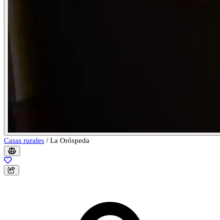
Casas rurales
/
La Oróspeda