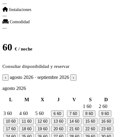
—
Instalaciones
—
Comodidad
—
60
€ / noche
Consultar disponibilidad y reservar
agosto 2026 · septiembre 2026
‹
›
agosto 2026
L
M
X
J
V
S
D
1
60
2
60
3
60
4
60
5
60
6
60
7
60
8
60
9
60
10
60
11
60
12
60
13
60
14
60
15
60
16
60
17
60
18
60
19
60
20
60
21
60
22
60
23
60
24
60
25
60
26
60
27
60
28
60
29
60
30
60