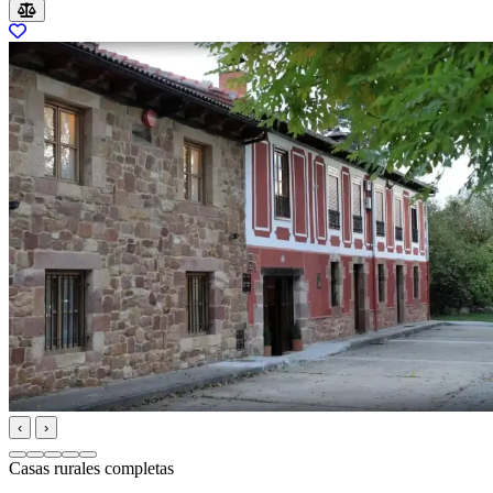
‹
›
Casas rurales completas