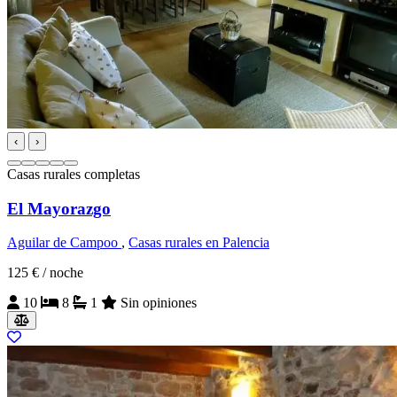
‹
›
Casas rurales completas
El Mayorazgo
Aguilar de Campoo
,
Casas rurales en Palencia
125 €
/ noche
10
8
1
Sin opiniones