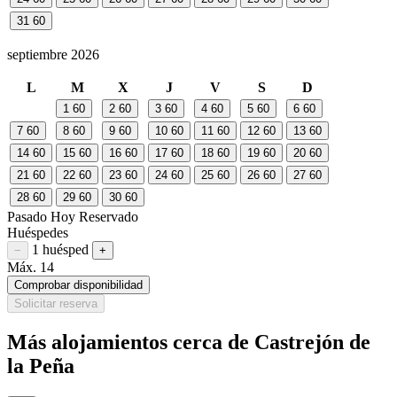
31
60
septiembre 2026
L
M
X
J
V
S
D
1
60
2
60
3
60
4
60
5
60
6
60
7
60
8
60
9
60
10
60
11
60
12
60
13
60
14
60
15
60
16
60
17
60
18
60
19
60
20
60
21
60
22
60
23
60
24
60
25
60
26
60
27
60
28
60
29
60
30
60
Pasado
Hoy
Reservado
Huéspedes
1 huésped
Restar huésped
Sumar huésped
−
+
Máx. 14
Comprobar disponibilidad
Solicitar reserva
Más alojamientos cerca de Castrejón de
la Peña