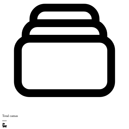
Total camas
—