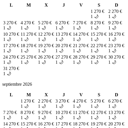
L
M
X
J
V
S
D
1
270 €
2
270 €
1 🌙
1 🌙
3
270 €
4
270 €
5
270 €
6
270 €
7
270 €
8
270 €
9
270 €
1 🌙
1 🌙
1 🌙
1 🌙
1 🌙
1 🌙
1 🌙
10
270 €
11
270 €
12
270 €
13
270 €
14
270 €
15
270 €
16
270 €
1 🌙
1 🌙
1 🌙
1 🌙
1 🌙
1 🌙
1 🌙
17
270 €
18
270 €
19
270 €
20
270 €
21
270 €
22
270 €
23
270 €
1 🌙
1 🌙
1 🌙
1 🌙
1 🌙
1 🌙
1 🌙
24
270 €
25
270 €
26
270 €
27
270 €
28
270 €
29
270 €
30
270 €
1 🌙
1 🌙
1 🌙
1 🌙
1 🌙
1 🌙
1 🌙
31
270 €
1 🌙
septiembre 2026
L
M
X
J
V
S
D
1
270 €
2
270 €
3
270 €
4
270 €
5
270 €
6
270 €
1 🌙
1 🌙
1 🌙
1 🌙
1 🌙
1 🌙
7
270 €
8
270 €
9
270 €
10
270 €
11
270 €
12
270 €
13
270 €
1 🌙
1 🌙
1 🌙
1 🌙
1 🌙
1 🌙
1 🌙
14
270 €
15
270 €
16
270 €
17
270 €
18
270 €
19
270 €
20
270 €