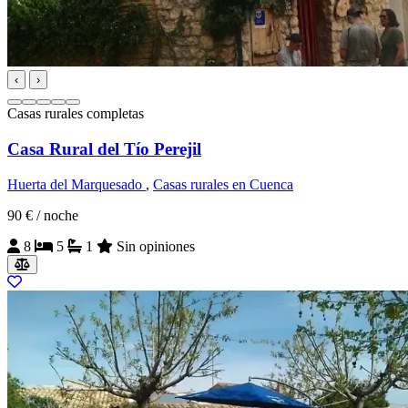
‹
›
Casas rurales completas
Casa Rural del Tío Perejil
Huerta del Marquesado
,
Casas rurales en Cuenca
90 €
/ noche
8
5
1
Sin opiniones