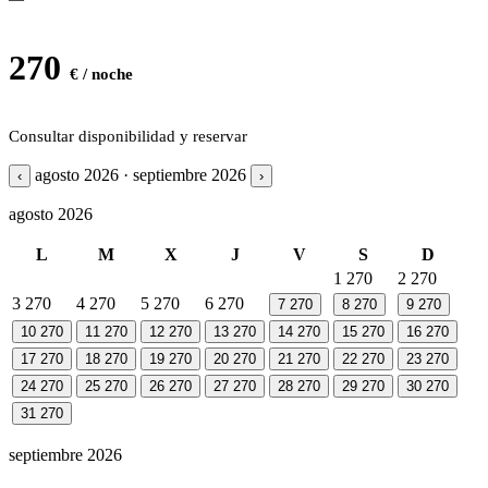
270
€ / noche
Consultar disponibilidad y reservar
agosto 2026 · septiembre 2026
‹
›
agosto 2026
L
M
X
J
V
S
D
1
270
2
270
3
270
4
270
5
270
6
270
7
270
8
270
9
270
10
270
11
270
12
270
13
270
14
270
15
270
16
270
17
270
18
270
19
270
20
270
21
270
22
270
23
270
24
270
25
270
26
270
27
270
28
270
29
270
30
270
31
270
septiembre 2026