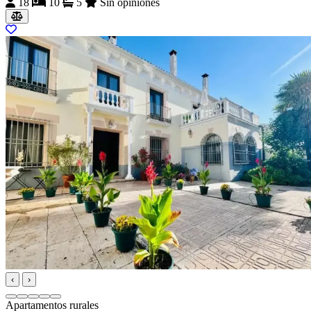
18
10
5
Sin opiniones
‹
›
Apartamentos rurales