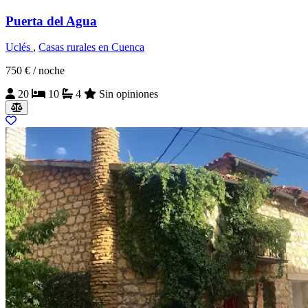
Puerta del Agua
Uclés
,
Casas rurales en Cuenca
750 €
/ noche
20
10
4
Sin opiniones