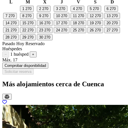
L
M
X
J
V
S
D
1
270
2
270
3
270
4
270
5
270
6
270
7
270
8
270
9
270
10
270
11
270
12
270
13
270
14
270
15
270
16
270
17
270
18
270
19
270
20
270
21
270
22
270
23
270
24
270
25
270
26
270
27
270
28
270
29
270
30
270
Pasado
Hoy
Reservado
Huéspedes
1 huésped
Restar huésped
Sumar huésped
−
+
Máx. 17
Comprobar disponibilidad
Solicitar reserva
Más alojamientos cerca de Cuenca