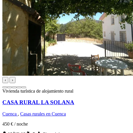
‹
›
Vivienda turística de alojamiento rural
CASA RURAL LA SOLANA
Cuenca
,
Casas rurales en Cuenca
450 €
/ noche