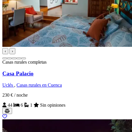
‹
›
Casas rurales completas
Casa Palacio
Uclés
,
Casas rurales en Cuenca
230 €
/ noche
44
6
1
Sin opiniones