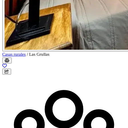
Casas rurales
/
Las Grullas