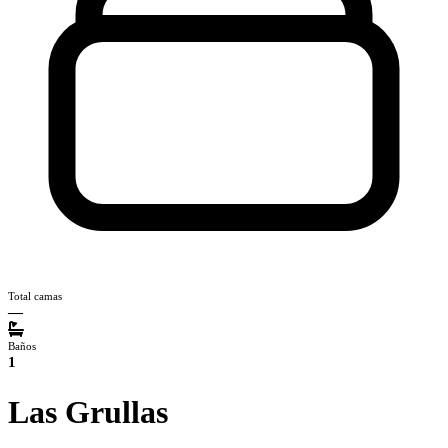
Total camas
—
Baños
1
Las Grullas