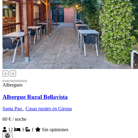
‹
›
Albergues
Albergue Rural Bellavista
Santa Pau
,
Casas rurales en Girona
60 €
/ noche
12
3
1
Sin opiniones