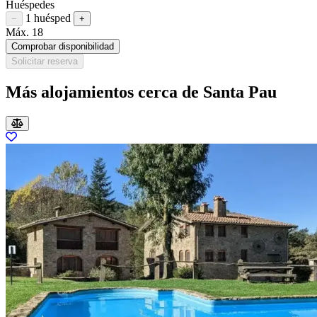
Huéspedes
1 huésped
Restar huésped
Sumar huésped
−
+
Máx. 18
Comprobar disponibilidad
Solicitar reserva
Más alojamientos cerca de Santa Pau