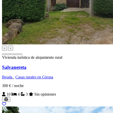
‹
›
Vivienda turística de alojamiento rural
Salvanereta
Beuda
,
Casas rurales en Girona
300 €
/ noche
10
4
3
Sin opiniones