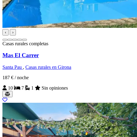
‹
›
Casas rurales completas
Mas El Carrer
Santa Pau
,
Casas rurales en Girona
187 €
/ noche
10
7
1
Sin opiniones