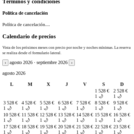
Términos y condiciones
Política de cancelación
Política de cancelación....
Calendario de precios
Vista de los próximos meses con precio por noche y noches mínimas. La reserva
se realiza desde el formulario lateral.
agosto 2026 · septiembre 2026
‹
›
agosto 2026
L
M
X
J
V
S
D
1
528 €
2
528 €
1 🌙
1 🌙
3
528 €
4
528 €
5
528 €
6
528 €
7
528 €
8
528 €
9
528 €
1 🌙
1 🌙
1 🌙
1 🌙
1 🌙
1 🌙
1 🌙
10
528 €
11
528 €
12
528 €
13
528 €
14
528 €
15
528 €
16
528 €
1 🌙
1 🌙
1 🌙
1 🌙
1 🌙
1 🌙
1 🌙
17
528 €
18
528 €
19
528 €
20
528 €
21
528 €
22
528 €
23
528 €
1 🌙
1 🌙
1 🌙
1 🌙
1 🌙
1 🌙
1 🌙