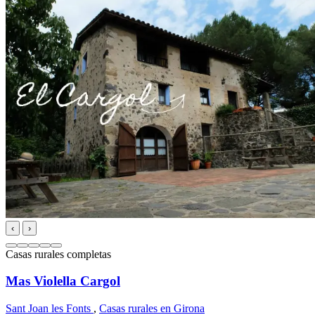
‹
›
Casas rurales completas
Mas Violella Cargol
Sant Joan les Fonts
,
Casas rurales en Girona