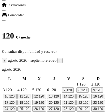
—
Instalaciones
—
Comodidad
—
120
€ / noche
Consultar disponibilidad y reservar
agosto 2026 · septiembre 2026
‹
›
agosto 2026
L
M
X
J
V
S
D
1
120
2
120
3
120
4
120
5
120
6
120
7
120
8
120
9
120
10
120
11
120
12
120
13
120
14
120
15
120
16
120
17
120
18
120
19
120
20
120
21
120
22
120
23
120
24
120
25
120
26
120
27
120
28
120
29
120
30
120