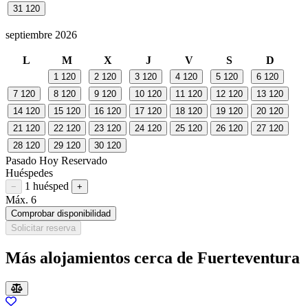
31
120
septiembre 2026
L
M
X
J
V
S
D
1
120
2
120
3
120
4
120
5
120
6
120
7
120
8
120
9
120
10
120
11
120
12
120
13
120
14
120
15
120
16
120
17
120
18
120
19
120
20
120
21
120
22
120
23
120
24
120
25
120
26
120
27
120
28
120
29
120
30
120
Pasado
Hoy
Reservado
Huéspedes
1 huésped
Restar huésped
Sumar huésped
−
+
Máx. 6
Comprobar disponibilidad
Solicitar reserva
Más alojamientos cerca de Fuerteventura