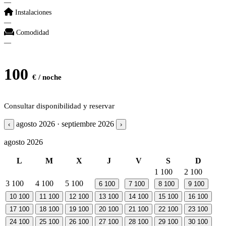
—
Instalaciones
—
Comodidad
—
100
€ / noche
Consultar disponibilidad y reservar
agosto 2026 · septiembre 2026
‹
›
agosto 2026
L
M
X
J
V
S
D
1
100
2
100
3
100
4
100
5
100
6
100
7
100
8
100
9
100
10
100
11
100
12
100
13
100
14
100
15
100
16
100
17
100
18
100
19
100
20
100
21
100
22
100
23
100
24
100
25
100
26
100
27
100
28
100
29
100
30
100