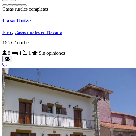
Casas rurales completas
Casa Untze
Erro
,
Casas rurales en Navarra
165 €
/ noche
8
4
1
Sin opiniones