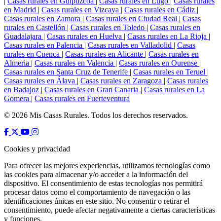
|
Casas rurales en Guipúzcoa
|
Casas rurales en Lugo
|
Casas rurales
en Madrid
|
Casas rurales en Vizcaya
|
Casas rurales en Cádiz
|
Casas rurales en Zamora
|
Casas rurales en Ciudad Real
|
Casas
rurales en Castellón
|
Casas rurales en Toledo
|
Casas rurales en
Guadalajara
|
Casas rurales en Huelva
|
Casas rurales en La Rioja
|
Casas rurales en Palencia
|
Casas rurales en Valladolid
|
Casas
rurales en Cuenca
|
Casas rurales en Alicante
|
Casas rurales en
Almeria
|
Casas rurales en Valencia
|
Casas rurales en Ourense
|
Casas rurales en Santa Cruz de Tenerife
|
Casas rurales en Teruel
|
Casas rurales en Álava
|
Casas rurales en Zaragoza
|
Casas rurales
en Badajoz
|
Casas rurales en Gran Canaria
|
Casas rurales en La
Gomera
|
Casas rurales en Fuerteventura
© 2026 Mis Casas Rurales. Todos los derechos reservados.
Cookies y privacidad
Para ofrecer las mejores experiencias, utilizamos tecnologías como
las cookies para almacenar y/o acceder a la información del
dispositivo. El consentimiento de estas tecnologías nos permitirá
procesar datos como el comportamiento de navegación o las
identificaciones únicas en este sitio. No consentir o retirar el
consentimiento, puede afectar negativamente a ciertas características
y funciones.