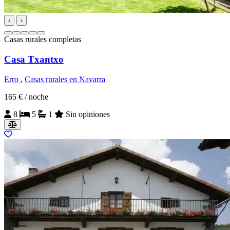
‹
›
Casas rurales completas
Casa Txantxo
Erro
,
Casas rurales en Navarra
165 €
/ noche
8
5
1
Sin opiniones