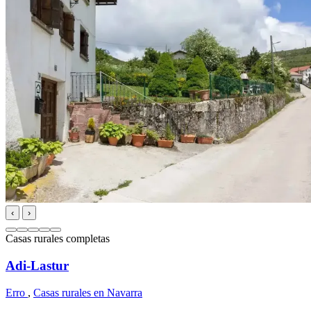
‹
›
Casas rurales completas
Adi-Lastur
Erro
,
Casas rurales en Navarra