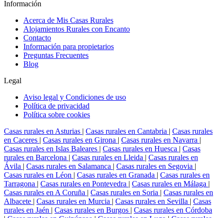
Información
Acerca de Mis Casas Rurales
Alojamientos Rurales con Encanto
Contacto
Información para propietarios
Preguntas Frecuentes
Blog
Legal
Aviso legal y Condiciones de uso
Política de privacidad
Política sobre cookies
Casas rurales en Asturias
|
Casas rurales en Cantabria
|
Casas rurales
en Caceres
|
Casas rurales en Girona
|
Casas rurales en Navarra
|
Casas rurales en Islas Baleares
|
Casas rurales en Huesca
|
Casas
rurales en Barcelona
|
Casas rurales en Lleida
|
Casas rurales en
Ávila
|
Casas rurales en Salamanca
|
Casas rurales en Segovia
|
Casas rurales en Léon
|
Casas rurales en Granada
|
Casas rurales en
Tarragona
|
Casas rurales en Pontevedra
|
Casas rurales en Málaga
|
Casas rurales en A Coruña
|
Casas rurales en Soria
|
Casas rurales en
Albacete
|
Casas rurales en Murcia
|
Casas rurales en Sevilla
|
Casas
rurales en Jaén
|
Casas rurales en Burgos
|
Casas rurales en Córdoba