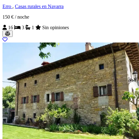
Erro
,
Casas rurales en Navarra
150 €
/ noche
16
3
1
Sin opiniones