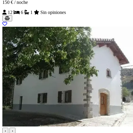
150 €
/ noche
12
6
1
Sin opiniones
‹
›