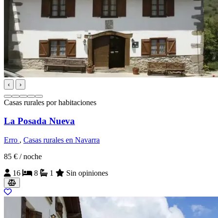
‹
›
Casas rurales por habitaciones
La Posada Nueva
Erro
,
Casas rurales en Navarra
85 €
/ noche
16
8
1
Sin opiniones