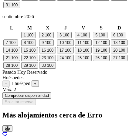
31
100
septiembre 2026
L
M
X
J
V
S
D
1
100
2
100
3
100
4
100
5
100
6
100
7
100
8
100
9
100
10
100
11
100
12
100
13
100
14
100
15
100
16
100
17
100
18
100
19
100
20
100
21
100
22
100
23
100
24
100
25
100
26
100
27
100
28
100
29
100
30
100
Pasado
Hoy
Reservado
Huéspedes
1 huésped
Restar huésped
Sumar huésped
−
+
Máx. 2
Comprobar disponibilidad
Solicitar reserva
Más alojamientos cerca de Erro