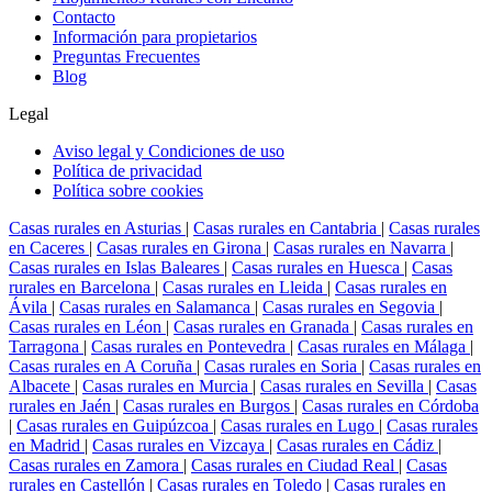
Contacto
Información para propietarios
Preguntas Frecuentes
Blog
Legal
Aviso legal y Condiciones de uso
Política de privacidad
Política sobre cookies
Casas rurales en Asturias
|
Casas rurales en Cantabria
|
Casas rurales
en Caceres
|
Casas rurales en Girona
|
Casas rurales en Navarra
|
Casas rurales en Islas Baleares
|
Casas rurales en Huesca
|
Casas
rurales en Barcelona
|
Casas rurales en Lleida
|
Casas rurales en
Ávila
|
Casas rurales en Salamanca
|
Casas rurales en Segovia
|
Casas rurales en Léon
|
Casas rurales en Granada
|
Casas rurales en
Tarragona
|
Casas rurales en Pontevedra
|
Casas rurales en Málaga
|
Casas rurales en A Coruña
|
Casas rurales en Soria
|
Casas rurales en
Albacete
|
Casas rurales en Murcia
|
Casas rurales en Sevilla
|
Casas
rurales en Jaén
|
Casas rurales en Burgos
|
Casas rurales en Córdoba
|
Casas rurales en Guipúzcoa
|
Casas rurales en Lugo
|
Casas rurales
en Madrid
|
Casas rurales en Vizcaya
|
Casas rurales en Cádiz
|
Casas rurales en Zamora
|
Casas rurales en Ciudad Real
|
Casas
rurales en Castellón
|
Casas rurales en Toledo
|
Casas rurales en