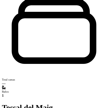
Total camas
—
Baños
1
Tossal del Maig