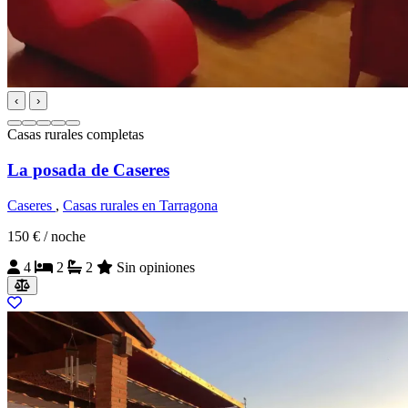
‹
›
Casas rurales completas
La posada de Caseres
Caseres
,
Casas rurales en Tarragona
150 €
/ noche
4
2
2
Sin opiniones