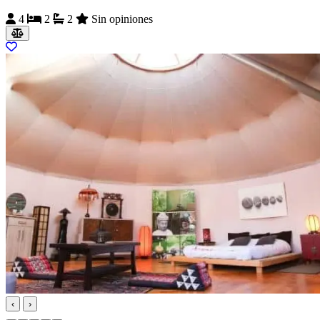
4
2
2
Sin opiniones
‹
›