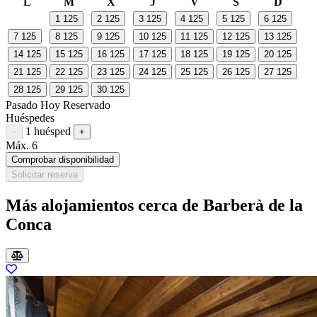
L
M
X
J
V
S
D
1
125
2
125
3
125
4
125
5
125
6
125
7
125
8
125
9
125
10
125
11
125
12
125
13
125
14
125
15
125
16
125
17
125
18
125
19
125
20
125
21
125
22
125
23
125
24
125
25
125
26
125
27
125
28
125
29
125
30
125
Pasado
Hoy
Reservado
Huéspedes
1 huésped
Restar huésped
Sumar huésped
−
+
Máx. 6
Comprobar disponibilidad
Solicitar reserva
Más alojamientos cerca de Barberà de la
Conca