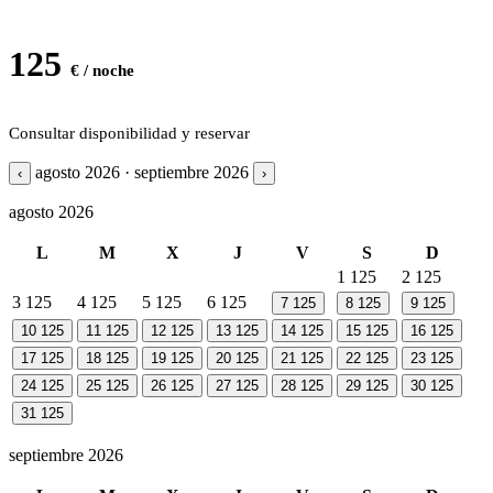
125
€ / noche
Consultar disponibilidad y reservar
agosto 2026 · septiembre 2026
‹
›
agosto 2026
L
M
X
J
V
S
D
1
125
2
125
3
125
4
125
5
125
6
125
7
125
8
125
9
125
10
125
11
125
12
125
13
125
14
125
15
125
16
125
17
125
18
125
19
125
20
125
21
125
22
125
23
125
24
125
25
125
26
125
27
125
28
125
29
125
30
125
31
125
septiembre 2026