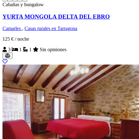
Cabañas y bungalow
YURTA MONGOLA DELTA DEL EBRO
Camarles
,
Casas rurales en Tarragona
125 €
/ noche
3
1
1
Sin opiniones