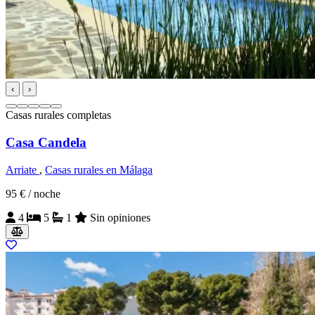
‹
›
Casas rurales completas
Casa Candela
Arriate
,
Casas rurales en Málaga
95 €
/ noche
4
5
1
Sin opiniones