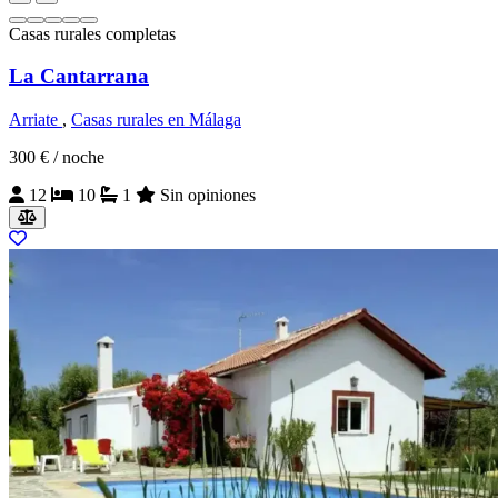
Casas rurales completas
La Cantarrana
Arriate
,
Casas rurales en Málaga
300 €
/ noche
12
10
1
Sin opiniones