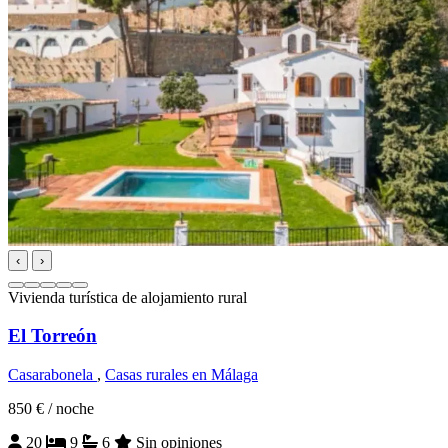
‹
›
Vivienda turística de alojamiento rural
El Torreón
Casarabonela
,
Casas rurales en Málaga
850 €
/ noche
20
9
6
Sin opiniones