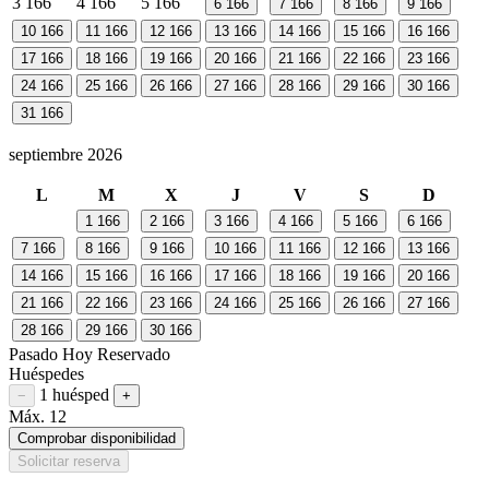
3
166
4
166
5
166
6
166
7
166
8
166
9
166
10
166
11
166
12
166
13
166
14
166
15
166
16
166
17
166
18
166
19
166
20
166
21
166
22
166
23
166
24
166
25
166
26
166
27
166
28
166
29
166
30
166
31
166
septiembre 2026
L
M
X
J
V
S
D
1
166
2
166
3
166
4
166
5
166
6
166
7
166
8
166
9
166
10
166
11
166
12
166
13
166
14
166
15
166
16
166
17
166
18
166
19
166
20
166
21
166
22
166
23
166
24
166
25
166
26
166
27
166
28
166
29
166
30
166
Pasado
Hoy
Reservado
Huéspedes
1 huésped
Restar huésped
Sumar huésped
−
+
Máx. 12
Comprobar disponibilidad
Solicitar reserva