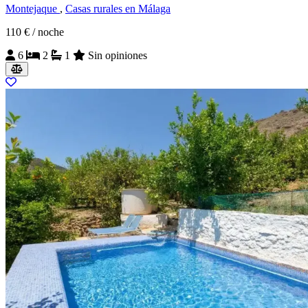
Montejaque
,
Casas rurales en Málaga
110 €
/ noche
6
2
1
Sin opiniones