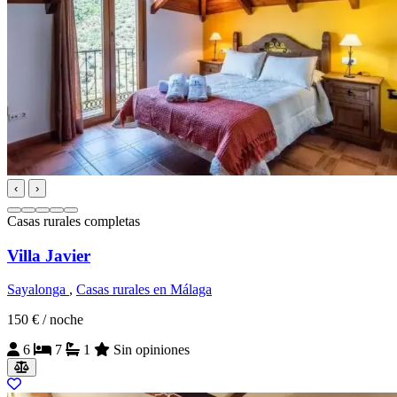
‹
›
Casas rurales completas
Villa Javier
Sayalonga
,
Casas rurales en Málaga
150 €
/ noche
6
7
1
Sin opiniones