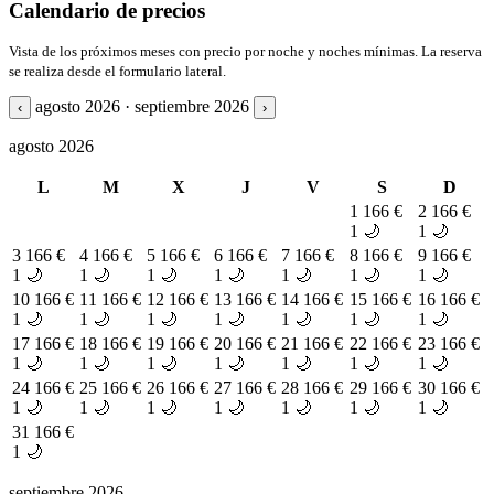
Calendario de precios
Vista de los próximos meses con precio por noche y noches mínimas. La reserva
se realiza desde el formulario lateral.
agosto 2026 · septiembre 2026
‹
›
agosto 2026
L
M
X
J
V
S
D
1
166 €
2
166 €
1 🌙
1 🌙
3
166 €
4
166 €
5
166 €
6
166 €
7
166 €
8
166 €
9
166 €
1 🌙
1 🌙
1 🌙
1 🌙
1 🌙
1 🌙
1 🌙
10
166 €
11
166 €
12
166 €
13
166 €
14
166 €
15
166 €
16
166 €
1 🌙
1 🌙
1 🌙
1 🌙
1 🌙
1 🌙
1 🌙
17
166 €
18
166 €
19
166 €
20
166 €
21
166 €
22
166 €
23
166 €
1 🌙
1 🌙
1 🌙
1 🌙
1 🌙
1 🌙
1 🌙
24
166 €
25
166 €
26
166 €
27
166 €
28
166 €
29
166 €
30
166 €
1 🌙
1 🌙
1 🌙
1 🌙
1 🌙
1 🌙
1 🌙
31
166 €
1 🌙
septiembre 2026