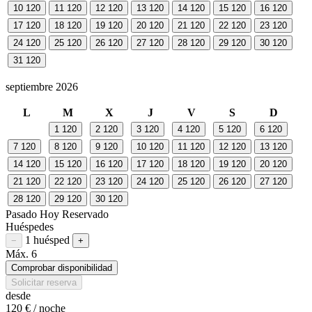
10
120
11
120
12
120
13
120
14
120
15
120
16
120
17
120
18
120
19
120
20
120
21
120
22
120
23
120
24
120
25
120
26
120
27
120
28
120
29
120
30
120
31
120
septiembre 2026
L
M
X
J
V
S
D
1
120
2
120
3
120
4
120
5
120
6
120
7
120
8
120
9
120
10
120
11
120
12
120
13
120
14
120
15
120
16
120
17
120
18
120
19
120
20
120
21
120
22
120
23
120
24
120
25
120
26
120
27
120
28
120
29
120
30
120
Pasado
Hoy
Reservado
Huéspedes
1 huésped
Restar huésped
Sumar huésped
−
+
Máx. 6
Comprobar disponibilidad
Solicitar reserva
desde
120 €
/ noche