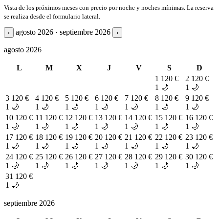
Vista de los próximos meses con precio por noche y noches mínimas. La reserva
se realiza desde el formulario lateral.
agosto 2026 · septiembre 2026
‹
›
agosto 2026
L
M
X
J
V
S
D
1
120 €
2
120 €
1 🌙
1 🌙
3
120 €
4
120 €
5
120 €
6
120 €
7
120 €
8
120 €
9
120 €
1 🌙
1 🌙
1 🌙
1 🌙
1 🌙
1 🌙
1 🌙
10
120 €
11
120 €
12
120 €
13
120 €
14
120 €
15
120 €
16
120 €
1 🌙
1 🌙
1 🌙
1 🌙
1 🌙
1 🌙
1 🌙
17
120 €
18
120 €
19
120 €
20
120 €
21
120 €
22
120 €
23
120 €
1 🌙
1 🌙
1 🌙
1 🌙
1 🌙
1 🌙
1 🌙
24
120 €
25
120 €
26
120 €
27
120 €
28
120 €
29
120 €
30
120 €
1 🌙
1 🌙
1 🌙
1 🌙
1 🌙
1 🌙
1 🌙
31
120 €
1 🌙
septiembre 2026