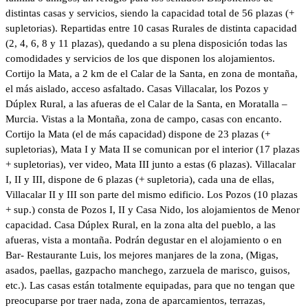
distintas casas y servicios, siendo la capacidad total de 56 plazas (+
supletorias). Repartidas entre 10 casas Rurales de distinta capacidad
(2, 4, 6, 8 y 11 plazas), quedando a su plena disposición todas las
comodidades y servicios de los que disponen los alojamientos.
Cortijo la Mata, a 2 km de el Calar de la Santa, en zona de montaña,
el más aislado, acceso asfaltado. Casas Villacalar, los Pozos y
Dúplex Rural, a las afueras de el Calar de la Santa, en Moratalla –
Murcia. Vistas a la Montaña, zona de campo, casas con encanto.
Cortijo la Mata (el de más capacidad) dispone de 23 plazas (+
supletorias), Mata I y Mata II se comunican por el interior (17 plazas
+ supletorias), ver video, Mata III junto a estas (6 plazas). Villacalar
I, II y III, dispone de 6 plazas (+ supletoria), cada una de ellas,
Villacalar II y III son parte del mismo edificio. Los Pozos (10 plazas
+ sup.) consta de Pozos I, II y Casa Nido, los alojamientos de Menor
capacidad. Casa Dúplex Rural, en la zona alta del pueblo, a las
afueras, vista a montaña. Podrán degustar en el alojamiento o en
Bar- Restaurante Luis, los mejores manjares de la zona, (Migas,
asados, paellas, gazpacho manchego, zarzuela de marisco, guisos,
etc.). Las casas están totalmente equipadas, para que no tengan que
preocuparse por traer nada, zona de aparcamientos, terrazas,