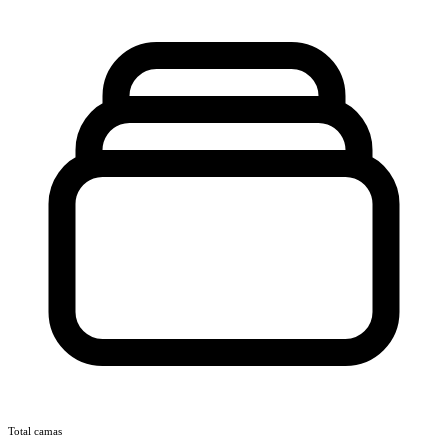
Total camas
—