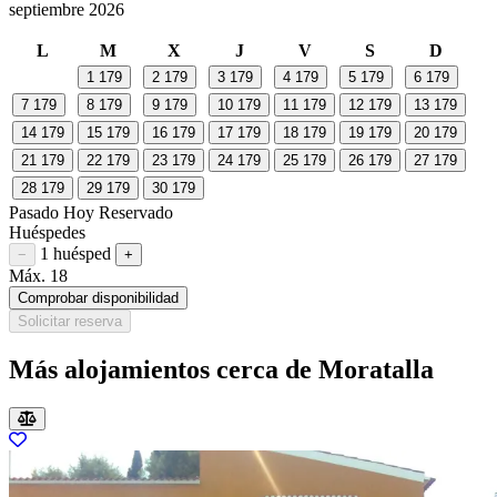
septiembre 2026
L
M
X
J
V
S
D
1
179
2
179
3
179
4
179
5
179
6
179
7
179
8
179
9
179
10
179
11
179
12
179
13
179
14
179
15
179
16
179
17
179
18
179
19
179
20
179
21
179
22
179
23
179
24
179
25
179
26
179
27
179
28
179
29
179
30
179
Pasado
Hoy
Reservado
Huéspedes
1 huésped
Restar huésped
Sumar huésped
−
+
Máx. 18
Comprobar disponibilidad
Solicitar reserva
Más alojamientos cerca de Moratalla