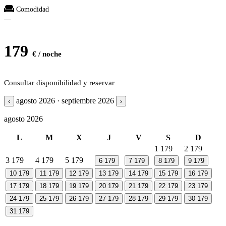
Comodidad
—
179
€ / noche
Consultar disponibilidad y reservar
agosto 2026 · septiembre 2026
‹
›
agosto 2026
L
M
X
J
V
S
D
1
179
2
179
3
179
4
179
5
179
6
179
7
179
8
179
9
179
10
179
11
179
12
179
13
179
14
179
15
179
16
179
17
179
18
179
19
179
20
179
21
179
22
179
23
179
24
179
25
179
26
179
27
179
28
179
29
179
30
179
31
179