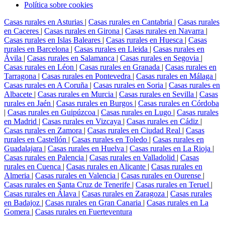
Política sobre cookies
Casas rurales en Asturias
|
Casas rurales en Cantabria
|
Casas rurales
en Caceres
|
Casas rurales en Girona
|
Casas rurales en Navarra
|
Casas rurales en Islas Baleares
|
Casas rurales en Huesca
|
Casas
rurales en Barcelona
|
Casas rurales en Lleida
|
Casas rurales en
Ávila
|
Casas rurales en Salamanca
|
Casas rurales en Segovia
|
Casas rurales en Léon
|
Casas rurales en Granada
|
Casas rurales en
Tarragona
|
Casas rurales en Pontevedra
|
Casas rurales en Málaga
|
Casas rurales en A Coruña
|
Casas rurales en Soria
|
Casas rurales en
Albacete
|
Casas rurales en Murcia
|
Casas rurales en Sevilla
|
Casas
rurales en Jaén
|
Casas rurales en Burgos
|
Casas rurales en Córdoba
|
Casas rurales en Guipúzcoa
|
Casas rurales en Lugo
|
Casas rurales
en Madrid
|
Casas rurales en Vizcaya
|
Casas rurales en Cádiz
|
Casas rurales en Zamora
|
Casas rurales en Ciudad Real
|
Casas
rurales en Castellón
|
Casas rurales en Toledo
|
Casas rurales en
Guadalajara
|
Casas rurales en Huelva
|
Casas rurales en La Rioja
|
Casas rurales en Palencia
|
Casas rurales en Valladolid
|
Casas
rurales en Cuenca
|
Casas rurales en Alicante
|
Casas rurales en
Almeria
|
Casas rurales en Valencia
|
Casas rurales en Ourense
|
Casas rurales en Santa Cruz de Tenerife
|
Casas rurales en Teruel
|
Casas rurales en Álava
|
Casas rurales en Zaragoza
|
Casas rurales
en Badajoz
|
Casas rurales en Gran Canaria
|
Casas rurales en La
Gomera
|
Casas rurales en Fuerteventura