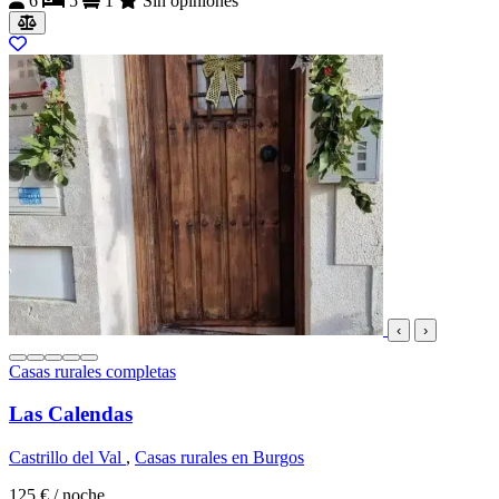
6
5
1
Sin opiniones
‹
›
Casas rurales completas
Las Calendas
Castrillo del Val
,
Casas rurales en Burgos
125 €
/ noche