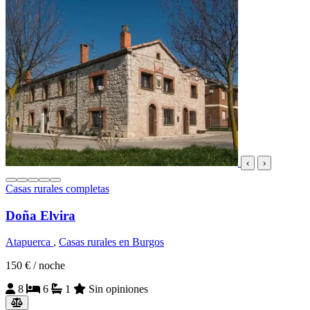
‹
›
Casas rurales completas
Doña Elvira
Atapuerca
,
Casas rurales en Burgos
150 €
/ noche
8
6
1
Sin opiniones