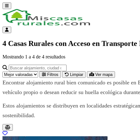
Abrir menú
Menú de cuenta
4 Casas Rurales con Acceso en Transporte
Mostrando
1
a
4
de
4
resultados
Buscar alojamiento, ciudad o provincia para ir a su página
Filtros
Limpiar
Ver mapa
Encontrar alojamiento rural bien comunicado es posible en B
vehículo propio o desean reducir su huella ecológica durante
Estos alojamientos se distribuyen en localidades estratégica
sostenibilidad.
Resultados del listado