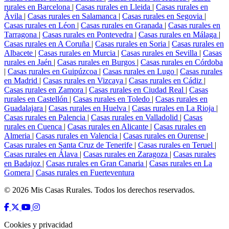
rurales en Barcelona
|
Casas rurales en Lleida
|
Casas rurales en
Ávila
|
Casas rurales en Salamanca
|
Casas rurales en Segovia
|
Casas rurales en Léon
|
Casas rurales en Granada
|
Casas rurales en
Tarragona
|
Casas rurales en Pontevedra
|
Casas rurales en Málaga
|
Casas rurales en A Coruña
|
Casas rurales en Soria
|
Casas rurales en
Albacete
|
Casas rurales en Murcia
|
Casas rurales en Sevilla
|
Casas
rurales en Jaén
|
Casas rurales en Burgos
|
Casas rurales en Córdoba
|
Casas rurales en Guipúzcoa
|
Casas rurales en Lugo
|
Casas rurales
en Madrid
|
Casas rurales en Vizcaya
|
Casas rurales en Cádiz
|
Casas rurales en Zamora
|
Casas rurales en Ciudad Real
|
Casas
rurales en Castellón
|
Casas rurales en Toledo
|
Casas rurales en
Guadalajara
|
Casas rurales en Huelva
|
Casas rurales en La Rioja
|
Casas rurales en Palencia
|
Casas rurales en Valladolid
|
Casas
rurales en Cuenca
|
Casas rurales en Alicante
|
Casas rurales en
Almeria
|
Casas rurales en Valencia
|
Casas rurales en Ourense
|
Casas rurales en Santa Cruz de Tenerife
|
Casas rurales en Teruel
|
Casas rurales en Álava
|
Casas rurales en Zaragoza
|
Casas rurales
en Badajoz
|
Casas rurales en Gran Canaria
|
Casas rurales en La
Gomera
|
Casas rurales en Fuerteventura
© 2026 Mis Casas Rurales. Todos los derechos reservados.
Cookies y privacidad