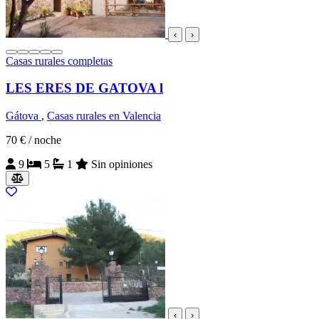
‹
›
Casas rurales completas
LES ERES DE GATOVA l
Gátova
,
Casas rurales en Valencia
70 €
/ noche
9
5
1
Sin opiniones
‹
›