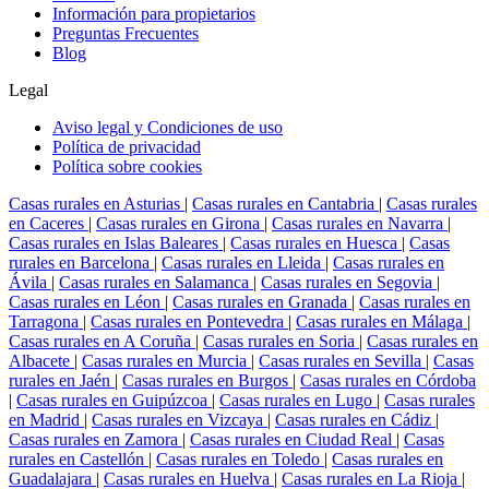
Información para propietarios
Preguntas Frecuentes
Blog
Legal
Aviso legal y Condiciones de uso
Política de privacidad
Política sobre cookies
Casas rurales en Asturias
|
Casas rurales en Cantabria
|
Casas rurales
en Caceres
|
Casas rurales en Girona
|
Casas rurales en Navarra
|
Casas rurales en Islas Baleares
|
Casas rurales en Huesca
|
Casas
rurales en Barcelona
|
Casas rurales en Lleida
|
Casas rurales en
Ávila
|
Casas rurales en Salamanca
|
Casas rurales en Segovia
|
Casas rurales en Léon
|
Casas rurales en Granada
|
Casas rurales en
Tarragona
|
Casas rurales en Pontevedra
|
Casas rurales en Málaga
|
Casas rurales en A Coruña
|
Casas rurales en Soria
|
Casas rurales en
Albacete
|
Casas rurales en Murcia
|
Casas rurales en Sevilla
|
Casas
rurales en Jaén
|
Casas rurales en Burgos
|
Casas rurales en Córdoba
|
Casas rurales en Guipúzcoa
|
Casas rurales en Lugo
|
Casas rurales
en Madrid
|
Casas rurales en Vizcaya
|
Casas rurales en Cádiz
|
Casas rurales en Zamora
|
Casas rurales en Ciudad Real
|
Casas
rurales en Castellón
|
Casas rurales en Toledo
|
Casas rurales en
Guadalajara
|
Casas rurales en Huelva
|
Casas rurales en La Rioja
|