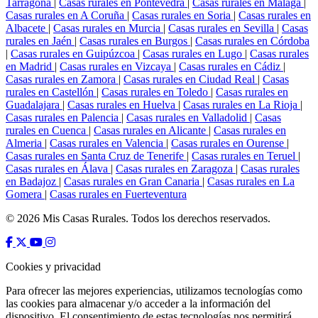
Tarragona
|
Casas rurales en Pontevedra
|
Casas rurales en Málaga
|
Casas rurales en A Coruña
|
Casas rurales en Soria
|
Casas rurales en
Albacete
|
Casas rurales en Murcia
|
Casas rurales en Sevilla
|
Casas
rurales en Jaén
|
Casas rurales en Burgos
|
Casas rurales en Córdoba
|
Casas rurales en Guipúzcoa
|
Casas rurales en Lugo
|
Casas rurales
en Madrid
|
Casas rurales en Vizcaya
|
Casas rurales en Cádiz
|
Casas rurales en Zamora
|
Casas rurales en Ciudad Real
|
Casas
rurales en Castellón
|
Casas rurales en Toledo
|
Casas rurales en
Guadalajara
|
Casas rurales en Huelva
|
Casas rurales en La Rioja
|
Casas rurales en Palencia
|
Casas rurales en Valladolid
|
Casas
rurales en Cuenca
|
Casas rurales en Alicante
|
Casas rurales en
Almeria
|
Casas rurales en Valencia
|
Casas rurales en Ourense
|
Casas rurales en Santa Cruz de Tenerife
|
Casas rurales en Teruel
|
Casas rurales en Álava
|
Casas rurales en Zaragoza
|
Casas rurales
en Badajoz
|
Casas rurales en Gran Canaria
|
Casas rurales en La
Gomera
|
Casas rurales en Fuerteventura
© 2026 Mis Casas Rurales. Todos los derechos reservados.
Cookies y privacidad
Para ofrecer las mejores experiencias, utilizamos tecnologías como
las cookies para almacenar y/o acceder a la información del
dispositivo. El consentimiento de estas tecnologías nos permitirá