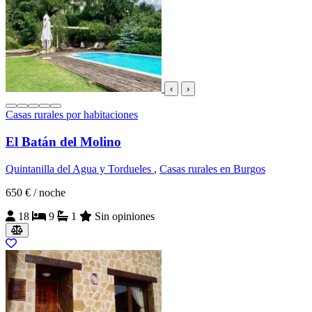
‹
›
Casas rurales por habitaciones
El Batán del Molino
Quintanilla del Agua y Tordueles
,
Casas rurales en Burgos
650 €
/ noche
18
9
1
Sin opiniones