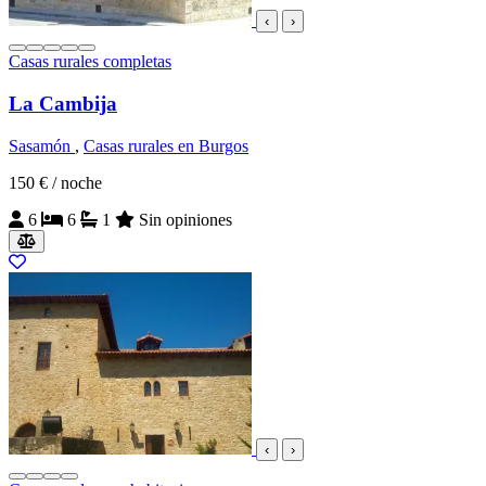
‹
›
Casas rurales completas
La Cambija
Sasamón
,
Casas rurales en Burgos
150 €
/ noche
6
6
1
Sin opiniones
‹
›