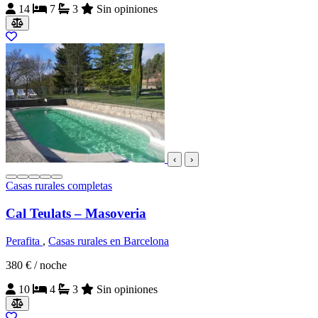
14
7
3
Sin opiniones
‹
›
Casas rurales completas
Cal Teulats – Masoveria
Perafita
,
Casas rurales en Barcelona
380 €
/ noche
10
4
3
Sin opiniones