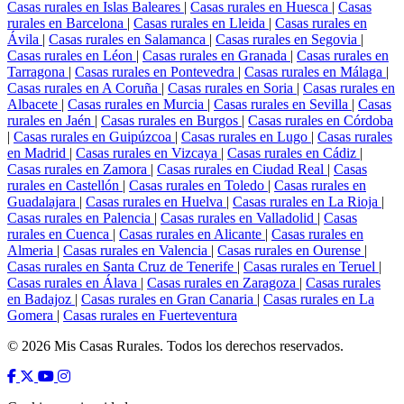
Casas rurales en Islas Baleares
|
Casas rurales en Huesca
|
Casas
rurales en Barcelona
|
Casas rurales en Lleida
|
Casas rurales en
Ávila
|
Casas rurales en Salamanca
|
Casas rurales en Segovia
|
Casas rurales en Léon
|
Casas rurales en Granada
|
Casas rurales en
Tarragona
|
Casas rurales en Pontevedra
|
Casas rurales en Málaga
|
Casas rurales en A Coruña
|
Casas rurales en Soria
|
Casas rurales en
Albacete
|
Casas rurales en Murcia
|
Casas rurales en Sevilla
|
Casas
rurales en Jaén
|
Casas rurales en Burgos
|
Casas rurales en Córdoba
|
Casas rurales en Guipúzcoa
|
Casas rurales en Lugo
|
Casas rurales
en Madrid
|
Casas rurales en Vizcaya
|
Casas rurales en Cádiz
|
Casas rurales en Zamora
|
Casas rurales en Ciudad Real
|
Casas
rurales en Castellón
|
Casas rurales en Toledo
|
Casas rurales en
Guadalajara
|
Casas rurales en Huelva
|
Casas rurales en La Rioja
|
Casas rurales en Palencia
|
Casas rurales en Valladolid
|
Casas
rurales en Cuenca
|
Casas rurales en Alicante
|
Casas rurales en
Almeria
|
Casas rurales en Valencia
|
Casas rurales en Ourense
|
Casas rurales en Santa Cruz de Tenerife
|
Casas rurales en Teruel
|
Casas rurales en Álava
|
Casas rurales en Zaragoza
|
Casas rurales
en Badajoz
|
Casas rurales en Gran Canaria
|
Casas rurales en La
Gomera
|
Casas rurales en Fuerteventura
© 2026 Mis Casas Rurales. Todos los derechos reservados.