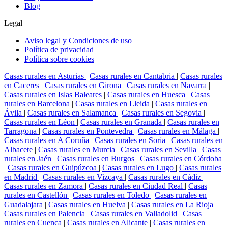
Blog
Legal
Aviso legal y Condiciones de uso
Política de privacidad
Política sobre cookies
Casas rurales en Asturias
|
Casas rurales en Cantabria
|
Casas rurales
en Caceres
|
Casas rurales en Girona
|
Casas rurales en Navarra
|
Casas rurales en Islas Baleares
|
Casas rurales en Huesca
|
Casas
rurales en Barcelona
|
Casas rurales en Lleida
|
Casas rurales en
Ávila
|
Casas rurales en Salamanca
|
Casas rurales en Segovia
|
Casas rurales en Léon
|
Casas rurales en Granada
|
Casas rurales en
Tarragona
|
Casas rurales en Pontevedra
|
Casas rurales en Málaga
|
Casas rurales en A Coruña
|
Casas rurales en Soria
|
Casas rurales en
Albacete
|
Casas rurales en Murcia
|
Casas rurales en Sevilla
|
Casas
rurales en Jaén
|
Casas rurales en Burgos
|
Casas rurales en Córdoba
|
Casas rurales en Guipúzcoa
|
Casas rurales en Lugo
|
Casas rurales
en Madrid
|
Casas rurales en Vizcaya
|
Casas rurales en Cádiz
|
Casas rurales en Zamora
|
Casas rurales en Ciudad Real
|
Casas
rurales en Castellón
|
Casas rurales en Toledo
|
Casas rurales en
Guadalajara
|
Casas rurales en Huelva
|
Casas rurales en La Rioja
|
Casas rurales en Palencia
|
Casas rurales en Valladolid
|
Casas
rurales en Cuenca
|
Casas rurales en Alicante
|
Casas rurales en