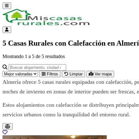
Abrir menú
Menú de cuenta
5 Casas Rurales con Calefacción en Almer
Mostrando
1
a
5
de
5
resultados
Buscar alojamiento, ciudad o provincia para ir a su página
Filtros
Limpiar
Ver mapa
Almería ofrece 5 casas rurales equipadas con calefacción, pe
noches de invierno en zonas de interior pueden ser frescas
Estos alojamientos con calefacción se distribuyen principalm
servicios urbanos como la tranquilidad del entorno rural.
Resultados del listado