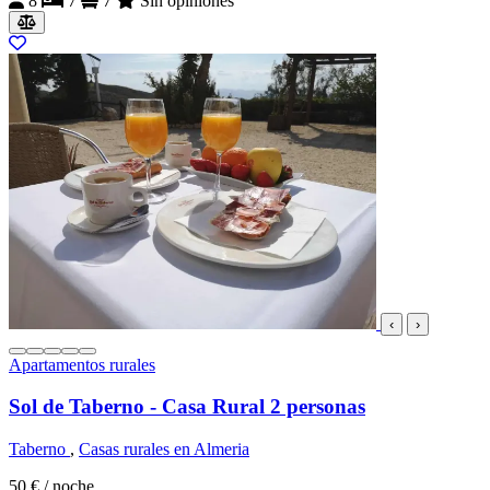
8
7
7
Sin opiniones
‹
›
Apartamentos rurales
Sol de Taberno - Casa Rural 2 personas
Taberno
,
Casas rurales en Almeria
50 €
/ noche