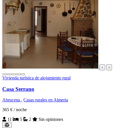
‹
›
Vivienda turística de alojamiento rural
Casa Serrano
Abrucena
,
Casas rurales en Almeria
365 €
/ noche
11
5
2
Sin opiniones