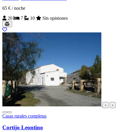
65 €
/ noche
20
7
10
Sin opiniones
‹
›
Casas rurales completas
Cortijo Leontino