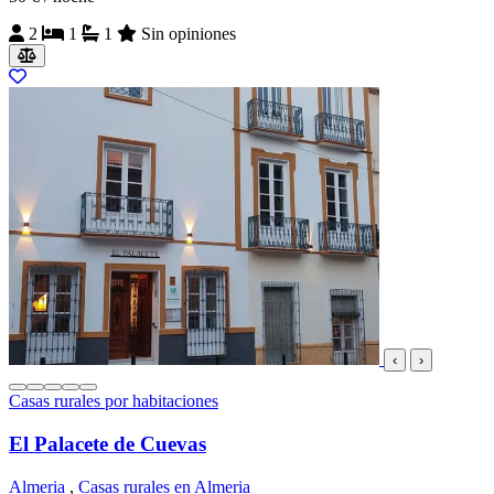
2
1
1
Sin opiniones
‹
›
Casas rurales por habitaciones
El Palacete de Cuevas
Almeria
,
Casas rurales en Almeria