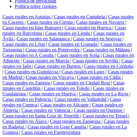
Política de privacidad
Política sobre cookies
Casas rurales en Asturias
|
Casas rurales en Cantabria
|
Casas rurales
en Caceres
|
Casas rurales en Girona
|
Casas rurales en Navarra
|
Casas rurales en Islas Baleares
|
Casas rurales en Huesca
|
Casas
rurales en Barcelona
|
Casas rurales en Lleida
|
Casas rurales en
Ávila
|
Casas rurales en Salamanca
|
Casas rurales en Segovia
|
Casas rurales en Léon
|
Casas rurales en Granada
|
Casas rurales en
Tarragona
|
Casas rurales en Pontevedra
|
Casas rurales en Málaga
|
Casas rurales en A Coruña
|
Casas rurales en Soria
|
Casas rurales en
Albacete
|
Casas rurales en Murcia
|
Casas rurales en Sevilla
|
Casas
rurales en Jaén
|
Casas rurales en Burgos
|
Casas rurales en Córdoba
|
Casas rurales en Guipúzcoa
|
Casas rurales en Lugo
|
Casas rurales
en Madrid
|
Casas rurales en Vizcaya
|
Casas rurales en Cádiz
|
Casas rurales en Zamora
|
Casas rurales en Ciudad Real
|
Casas
rurales en Castellón
|
Casas rurales en Toledo
|
Casas rurales en
Guadalajara
|
Casas rurales en Huelva
|
Casas rurales en La Rioja
|
Casas rurales en Palencia
|
Casas rurales en Valladolid
|
Casas
rurales en Cuenca
|
Casas rurales en Alicante
|
Casas rurales en
Almeria
|
Casas rurales en Valencia
|
Casas rurales en Ourense
|
Casas rurales en Santa Cruz de Tenerife
|
Casas rurales en Teruel
|
Casas rurales en Álava
|
Casas rurales en Zaragoza
|
Casas rurales
en Badajoz
|
Casas rurales en Gran Canaria
|
Casas rurales en La
Gomera
|
Casas rurales en Fuerteventura