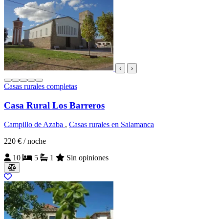
‹
›
Casas rurales completas
Casa Rural Los Barreros
Campillo de Azaba
,
Casas rurales en Salamanca
220 €
/ noche
10
5
1
Sin opiniones