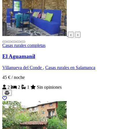
‹
›
Casas rurales completas
El Aguamanil
Villanueva del Conde
,
Casas rurales en Salamanca
45 €
/ noche
2
2
1
Sin opiniones