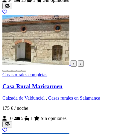
34
13
1
Sin opiniones
‹
›
Casas rurales completas
Casa Rural Maricarmen
Calzada de Valdunciel
,
Casas rurales en Salamanca
175 €
/ noche
10
5
1
Sin opiniones