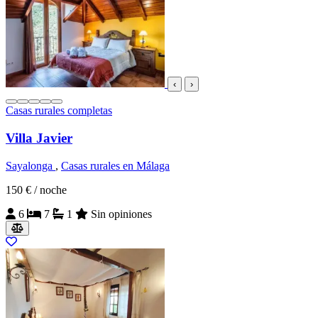
‹
›
Casas rurales completas
Villa Javier
Sayalonga
,
Casas rurales en Málaga
150 €
/ noche
6
7
1
Sin opiniones