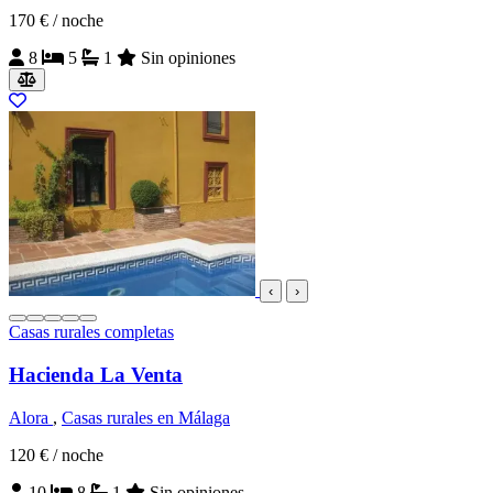
170 €
/ noche
8
5
1
Sin opiniones
‹
›
Casas rurales completas
Hacienda La Venta
Alora
,
Casas rurales en Málaga
120 €
/ noche
10
8
1
Sin opiniones