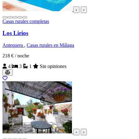
‹
›
Casas rurales completas
Los Lirios
Antequera
,
Casas rurales en Málaga
218 €
/ noche
4
3
1
Sin opiniones
‹
›