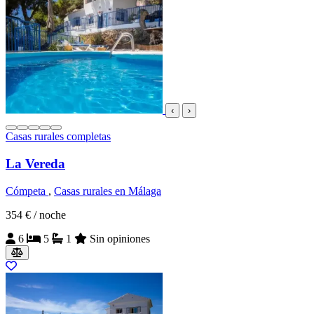
‹
›
Casas rurales completas
La Vereda
Cómpeta
,
Casas rurales en Málaga
354 €
/ noche
6
5
1
Sin opiniones