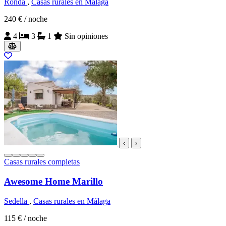
Ronda
,
Casas rurales en Málaga
240 €
/ noche
4
3
1
Sin opiniones
‹
›
Casas rurales completas
Awesome Home Marillo
Sedella
,
Casas rurales en Málaga
115 €
/ noche