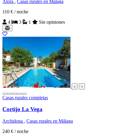
Alora
,
Casas rurales en Málaga
110 €
/ noche
4
3
1
Sin opiniones
‹
›
Casas rurales completas
Cortijo La Vega
Archidona
,
Casas rurales en Málaga
240 €
/ noche