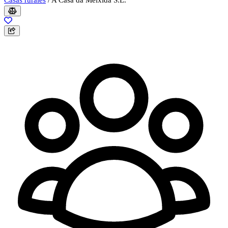
Casas rurales
/
A Casa da Meixida S.L.