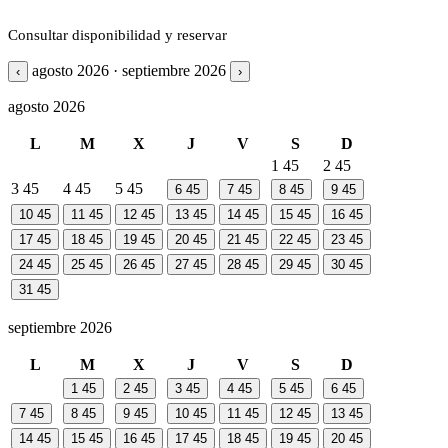
Consultar disponibilidad y reservar
agosto 2026 · septiembre 2026
‹
›
agosto 2026
L
M
X
J
V
S
D
1
45
2
45
3
45
4
45
5
45
6
45
7
45
8
45
9
45
10
45
11
45
12
45
13
45
14
45
15
45
16
45
17
45
18
45
19
45
20
45
21
45
22
45
23
45
24
45
25
45
26
45
27
45
28
45
29
45
30
45
31
45
septiembre 2026
L
M
X
J
V
S
D
1
45
2
45
3
45
4
45
5
45
6
45
7
45
8
45
9
45
10
45
11
45
12
45
13
45
14
45
15
45
16
45
17
45
18
45
19
45
20
45