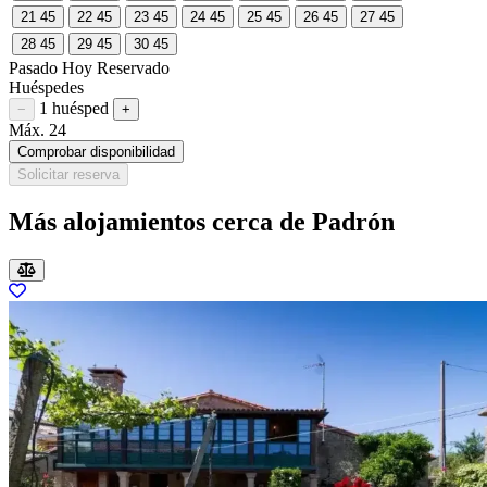
21
45
22
45
23
45
24
45
25
45
26
45
27
45
28
45
29
45
30
45
Pasado
Hoy
Reservado
Huéspedes
1 huésped
Restar huésped
Sumar huésped
−
+
Máx. 24
Comprobar disponibilidad
Solicitar reserva
Más alojamientos cerca de Padrón