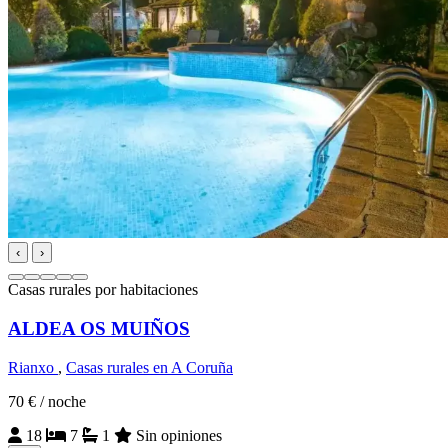
‹
›
Casas rurales por habitaciones
ALDEA OS MUIÑOS
Rianxo
,
Casas rurales en A Coruña
70 €
/ noche
18
7
1
Sin opiniones