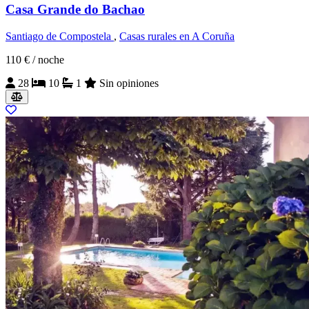
Casa Grande do Bachao
Santiago de Compostela
,
Casas rurales en A Coruña
110 €
/ noche
28
10
1
Sin opiniones