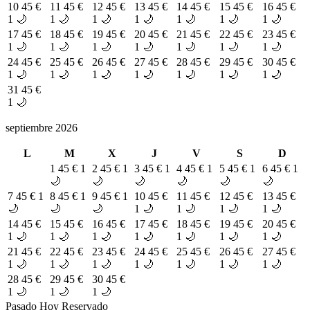
10
45 €
11
45 €
12
45 €
13
45 €
14
45 €
15
45 €
16
45 €
1 🌙
1 🌙
1 🌙
1 🌙
1 🌙
1 🌙
1 🌙
17
45 €
18
45 €
19
45 €
20
45 €
21
45 €
22
45 €
23
45 €
1 🌙
1 🌙
1 🌙
1 🌙
1 🌙
1 🌙
1 🌙
24
45 €
25
45 €
26
45 €
27
45 €
28
45 €
29
45 €
30
45 €
1 🌙
1 🌙
1 🌙
1 🌙
1 🌙
1 🌙
1 🌙
31
45 €
1 🌙
septiembre 2026
L
M
X
J
V
S
D
1
45 €
1
2
45 €
1
3
45 €
1
4
45 €
1
5
45 €
1
6
45 €
1
🌙
🌙
🌙
🌙
🌙
🌙
7
45 €
1
8
45 €
1
9
45 €
1
10
45 €
11
45 €
12
45 €
13
45 €
🌙
🌙
🌙
1 🌙
1 🌙
1 🌙
1 🌙
14
45 €
15
45 €
16
45 €
17
45 €
18
45 €
19
45 €
20
45 €
1 🌙
1 🌙
1 🌙
1 🌙
1 🌙
1 🌙
1 🌙
21
45 €
22
45 €
23
45 €
24
45 €
25
45 €
26
45 €
27
45 €
1 🌙
1 🌙
1 🌙
1 🌙
1 🌙
1 🌙
1 🌙
28
45 €
29
45 €
30
45 €
1 🌙
1 🌙
1 🌙
Pasado
Hoy
Reservado