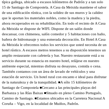
típica gallega, ubicado a escasos kilómetros de Padrón y a tan solo
15 de Santiago de Compostela. A Casa da Meixida mantiene el sabor
de una edificación rústica, con la solidez de sus muros y la calidez
que le aportan los materiales nobles, como la madera y la piedra,
ahora recuperados en su rehabilitación. En todo el recinto de A Casa
da Meixida se dispone de WIFI. Dispone de un salón donde
descansar, con chimenea, salón comedor y 5 habitaciones con baño,
bañera de hidromasaje y una esmerada decoración. En Hotel A Casa
da Meixida le ofrecemos todos los servicios que usted necesita de un
hotel rústico. A escasos metros tenemos a su disposición tenemos un
amplio restaurante con cafetería y bar. Nuestro restaurante está a su
servicio durante su estancia en nuestro hotel, relájese en nuestro
ambiente especial, mientras disfruta su desayuno, comida o cena.
También contamos con un área de lavado de vehículos y una
estación de servicio. Un hotel rural con encanto e ideal para disfrutar
de la naturaleza y de la tranquilidad. ■A sólo 15 kilómetros de
Santiago de Compostela ■Cercano a las principales playas del
Barbanza y las Rías Baixas ■Situado en pleno Camino Portugués,
Camino de Santiago. ■Estamos ubicados en la Carretera Nacional A
Coruña – Vigo, en la localidad de Muiños, Padrón.