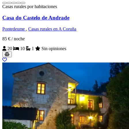
Casas rurales por habitaciones
Casa do Castelo de Andrade
Pontedeume
,
Casas rurales en A Coruña
85 €
/ noche
20
10
1
Sin opiniones