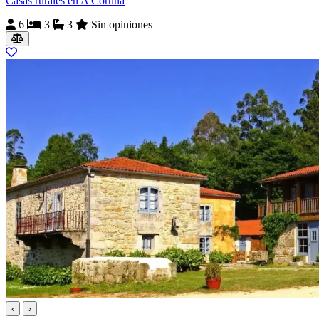
Casas rurales en A Coruña
6
3
3
Sin opiniones
‹
›