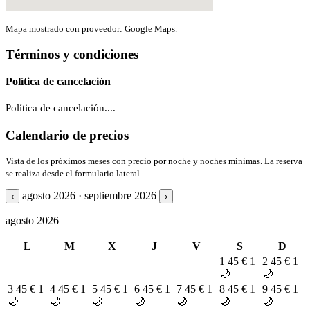
Mapa mostrado con proveedor: Google Maps.
Términos y condiciones
Política de cancelación
Política de cancelación....
Calendario de precios
Vista de los próximos meses con precio por noche y noches mínimas. La reserva
se realiza desde el formulario lateral.
agosto 2026 · septiembre 2026
‹
›
agosto 2026
L
M
X
J
V
S
D
1
45 €
1
2
45 €
1
🌙
🌙
3
45 €
1
4
45 €
1
5
45 €
1
6
45 €
1
7
45 €
1
8
45 €
1
9
45 €
1
🌙
🌙
🌙
🌙
🌙
🌙
🌙