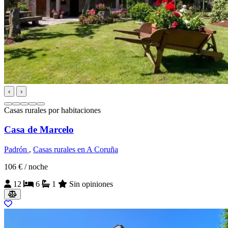
‹
›
Casas rurales por habitaciones
Casa de Marcelo
Padrón
,
Casas rurales en A Coruña
106 €
/ noche
12
6
1
Sin opiniones