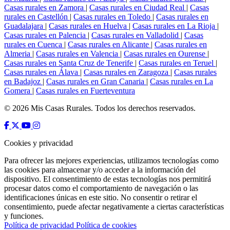
Casas rurales en Zamora
|
Casas rurales en Ciudad Real
|
Casas
rurales en Castellón
|
Casas rurales en Toledo
|
Casas rurales en
Guadalajara
|
Casas rurales en Huelva
|
Casas rurales en La Rioja
|
Casas rurales en Palencia
|
Casas rurales en Valladolid
|
Casas
rurales en Cuenca
|
Casas rurales en Alicante
|
Casas rurales en
Almeria
|
Casas rurales en Valencia
|
Casas rurales en Ourense
|
Casas rurales en Santa Cruz de Tenerife
|
Casas rurales en Teruel
|
Casas rurales en Álava
|
Casas rurales en Zaragoza
|
Casas rurales
en Badajoz
|
Casas rurales en Gran Canaria
|
Casas rurales en La
Gomera
|
Casas rurales en Fuerteventura
© 2026 Mis Casas Rurales. Todos los derechos reservados.
Cookies y privacidad
Para ofrecer las mejores experiencias, utilizamos tecnologías como
las cookies para almacenar y/o acceder a la información del
dispositivo. El consentimiento de estas tecnologías nos permitirá
procesar datos como el comportamiento de navegación o las
identificaciones únicas en este sitio. No consentir o retirar el
consentimiento, puede afectar negativamente a ciertas características
y funciones.
Política de privacidad
Política de cookies