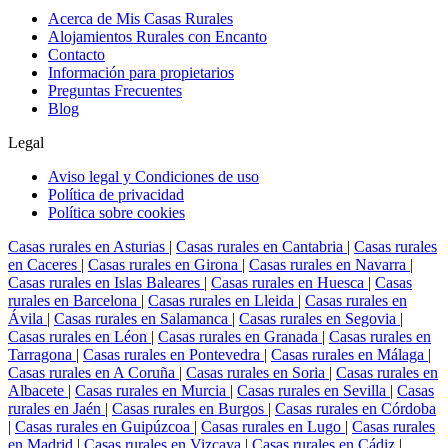
Acerca de Mis Casas Rurales
Alojamientos Rurales con Encanto
Contacto
Información para propietarios
Preguntas Frecuentes
Blog
Legal
Aviso legal y Condiciones de uso
Política de privacidad
Política sobre cookies
Casas rurales en Asturias
|
Casas rurales en Cantabria
|
Casas rurales
en Caceres
|
Casas rurales en Girona
|
Casas rurales en Navarra
|
Casas rurales en Islas Baleares
|
Casas rurales en Huesca
|
Casas
rurales en Barcelona
|
Casas rurales en Lleida
|
Casas rurales en
Ávila
|
Casas rurales en Salamanca
|
Casas rurales en Segovia
|
Casas rurales en Léon
|
Casas rurales en Granada
|
Casas rurales en
Tarragona
|
Casas rurales en Pontevedra
|
Casas rurales en Málaga
|
Casas rurales en A Coruña
|
Casas rurales en Soria
|
Casas rurales en
Albacete
|
Casas rurales en Murcia
|
Casas rurales en Sevilla
|
Casas
rurales en Jaén
|
Casas rurales en Burgos
|
Casas rurales en Córdoba
|
Casas rurales en Guipúzcoa
|
Casas rurales en Lugo
|
Casas rurales
en Madrid
|
Casas rurales en Vizcaya
|
Casas rurales en Cádiz
|