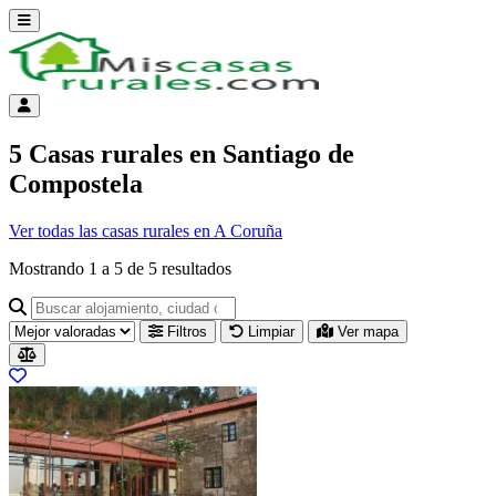
Abrir menú
Menú de cuenta
5 Casas rurales en Santiago de
Compostela
Ver todas las casas rurales en A Coruña
Mostrando
1
a
5
de
5
resultados
Buscar alojamiento, ciudad o provincia para ir a su página
Filtros
Limpiar
Ver mapa
Resultados del listado