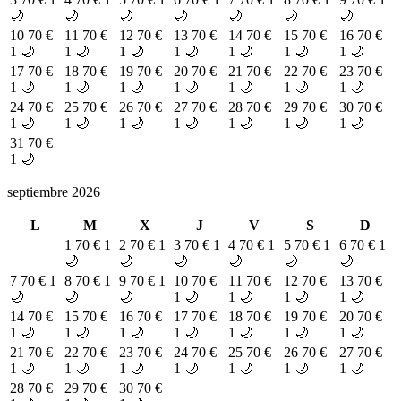
🌙
🌙
🌙
🌙
🌙
🌙
🌙
10
70 €
11
70 €
12
70 €
13
70 €
14
70 €
15
70 €
16
70 €
1 🌙
1 🌙
1 🌙
1 🌙
1 🌙
1 🌙
1 🌙
17
70 €
18
70 €
19
70 €
20
70 €
21
70 €
22
70 €
23
70 €
1 🌙
1 🌙
1 🌙
1 🌙
1 🌙
1 🌙
1 🌙
24
70 €
25
70 €
26
70 €
27
70 €
28
70 €
29
70 €
30
70 €
1 🌙
1 🌙
1 🌙
1 🌙
1 🌙
1 🌙
1 🌙
31
70 €
1 🌙
septiembre 2026
L
M
X
J
V
S
D
1
70 €
1
2
70 €
1
3
70 €
1
4
70 €
1
5
70 €
1
6
70 €
1
🌙
🌙
🌙
🌙
🌙
🌙
7
70 €
1
8
70 €
1
9
70 €
1
10
70 €
11
70 €
12
70 €
13
70 €
🌙
🌙
🌙
1 🌙
1 🌙
1 🌙
1 🌙
14
70 €
15
70 €
16
70 €
17
70 €
18
70 €
19
70 €
20
70 €
1 🌙
1 🌙
1 🌙
1 🌙
1 🌙
1 🌙
1 🌙
21
70 €
22
70 €
23
70 €
24
70 €
25
70 €
26
70 €
27
70 €
1 🌙
1 🌙
1 🌙
1 🌙
1 🌙
1 🌙
1 🌙
28
70 €
29
70 €
30
70 €