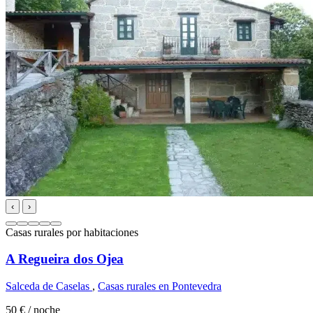
‹
›
Casas rurales por habitaciones
A Regueira dos Ojea
Salceda de Caselas
,
Casas rurales en Pontevedra
50 €
/ noche