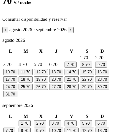
70
€ / noche
Consultar disponibilidad y reservar
agosto 2026 · septiembre 2026
‹
›
agosto 2026
L
M
X
J
V
S
D
1
70
2
70
3
70
4
70
5
70
6
70
7
70
8
70
9
70
10
70
11
70
12
70
13
70
14
70
15
70
16
70
17
70
18
70
19
70
20
70
21
70
22
70
23
70
24
70
25
70
26
70
27
70
28
70
29
70
30
70
31
70
septiembre 2026
L
M
X
J
V
S
D
1
70
2
70
3
70
4
70
5
70
6
70
7
70
8
70
9
70
10
70
11
70
12
70
13
70