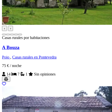
‹
›
Casas rurales por habitaciones
A Bouza
Poio
,
Casas rurales en Pontevedra
75 €
/ noche
14
7
1
Sin opiniones