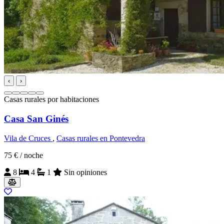
‹
›
Casas rurales por habitaciones
Casa San Ginés
Vila de Cruces
,
Casas rurales en Pontevedra
75 €
/ noche
8
4
1
Sin opiniones