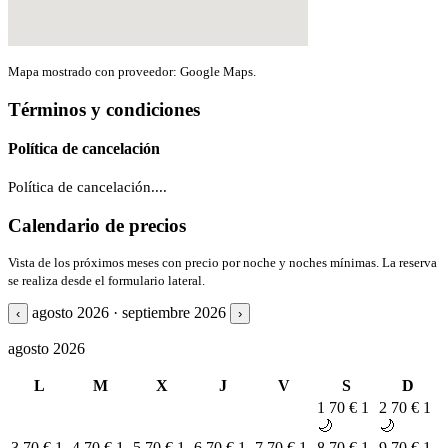
Mapa mostrado con proveedor: Google Maps.
Términos y condiciones
Política de cancelación
Política de cancelación....
Calendario de precios
Vista de los próximos meses con precio por noche y noches mínimas. La reserva
se realiza desde el formulario lateral.
agosto 2026 · septiembre 2026
‹
›
agosto 2026
L
M
X
J
V
S
D
1
70 €
1
2
70 €
1
🌙
🌙
3
70 €
1
4
70 €
1
5
70 €
1
6
70 €
1
7
70 €
1
8
70 €
1
9
70 €
1