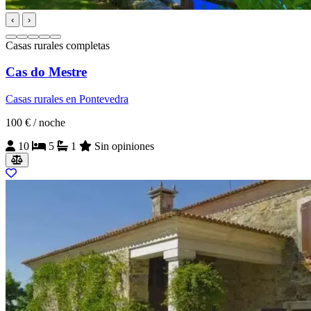
‹
›
Casas rurales completas
Cas do Mestre
Casas rurales en Pontevedra
100 €
/ noche
10
5
1
Sin opiniones