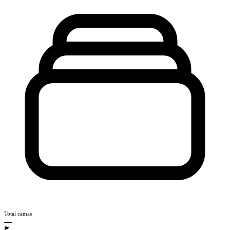
Total camas
—