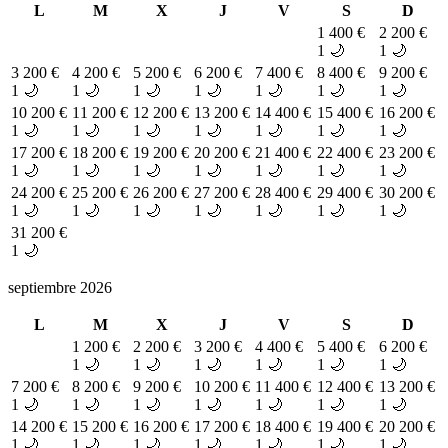
L
M
X
J
V
S
D
1
400 €
2
200 €
1 🌙
1 🌙
3
200 €
4
200 €
5
200 €
6
200 €
7
400 €
8
400 €
9
200 €
1 🌙
1 🌙
1 🌙
1 🌙
1 🌙
1 🌙
1 🌙
10
200 €
11
200 €
12
200 €
13
200 €
14
400 €
15
400 €
16
200 €
1 🌙
1 🌙
1 🌙
1 🌙
1 🌙
1 🌙
1 🌙
17
200 €
18
200 €
19
200 €
20
200 €
21
400 €
22
400 €
23
200 €
1 🌙
1 🌙
1 🌙
1 🌙
1 🌙
1 🌙
1 🌙
24
200 €
25
200 €
26
200 €
27
200 €
28
400 €
29
400 €
30
200 €
1 🌙
1 🌙
1 🌙
1 🌙
1 🌙
1 🌙
1 🌙
31
200 €
1 🌙
septiembre 2026
L
M
X
J
V
S
D
1
200 €
2
200 €
3
200 €
4
400 €
5
400 €
6
200 €
1 🌙
1 🌙
1 🌙
1 🌙
1 🌙
1 🌙
7
200 €
8
200 €
9
200 €
10
200 €
11
400 €
12
400 €
13
200 €
1 🌙
1 🌙
1 🌙
1 🌙
1 🌙
1 🌙
1 🌙
14
200 €
15
200 €
16
200 €
17
200 €
18
400 €
19
400 €
20
200 €
1 🌙
1 🌙
1 🌙
1 🌙
1 🌙
1 🌙
1 🌙