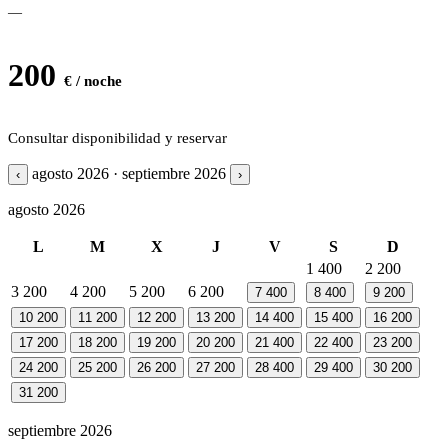
—
200
€ / noche
Consultar disponibilidad y reservar
agosto 2026 · septiembre 2026
‹
›
agosto 2026
L
M
X
J
V
S
D
1
400
2
200
3
200
4
200
5
200
6
200
7
400
8
400
9
200
10
200
11
200
12
200
13
200
14
400
15
400
16
200
17
200
18
200
19
200
20
200
21
400
22
400
23
200
24
200
25
200
26
200
27
200
28
400
29
400
30
200
31
200
septiembre 2026