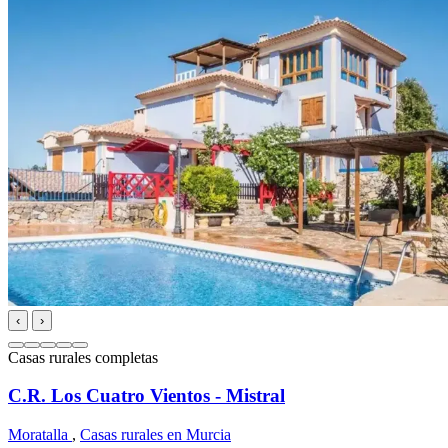
‹
›
Casas rurales completas
C.R. Los Cuatro Vientos - Mistral
Moratalla
,
Casas rurales en Murcia