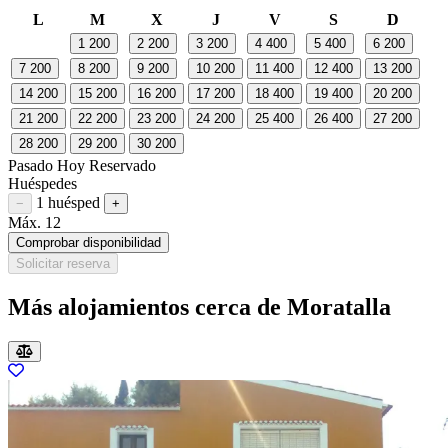
L
M
X
J
V
S
D
1
200
2
200
3
200
4
400
5
400
6
200
7
200
8
200
9
200
10
200
11
400
12
400
13
200
14
200
15
200
16
200
17
200
18
400
19
400
20
200
21
200
22
200
23
200
24
200
25
400
26
400
27
200
28
200
29
200
30
200
Pasado
Hoy
Reservado
Huéspedes
1 huésped
Restar huésped
Sumar huésped
−
+
Máx. 12
Comprobar disponibilidad
Solicitar reserva
Más alojamientos cerca de Moratalla