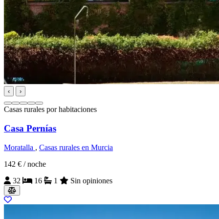
‹
›
Casas rurales por habitaciones
Casa Pernías
Moratalla
,
Casas rurales en Murcia
142 €
/ noche
32
16
1
Sin opiniones