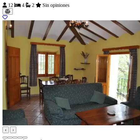
12
4
2
Sin opiniones
‹
›