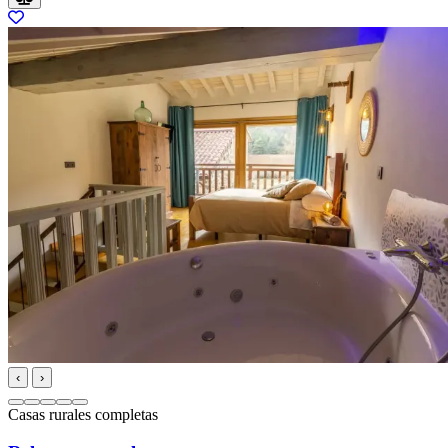
‹
›
Casas rurales completas