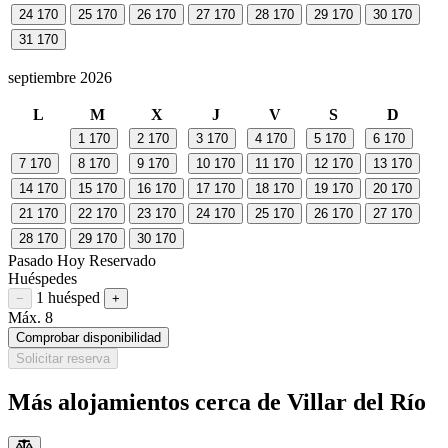
24
170
25
170
26
170
27
170
28
170
29
170
30
170
31
170
septiembre 2026
L
M
X
J
V
S
D
1
170
2
170
3
170
4
170
5
170
6
170
7
170
8
170
9
170
10
170
11
170
12
170
13
170
14
170
15
170
16
170
17
170
18
170
19
170
20
170
21
170
22
170
23
170
24
170
25
170
26
170
27
170
28
170
29
170
30
170
Pasado
Hoy
Reservado
Huéspedes
1 huésped
Restar huésped
Sumar huésped
−
+
Máx. 8
Comprobar disponibilidad
Solicitar reserva
Más alojamientos cerca de Villar del Río