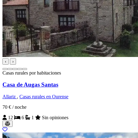
‹
›
Casas rurales por habitaciones
Casa de Augas Santas
Allariz
,
Casas rurales en Ourense
70 €
/ noche
12
6
1
Sin opiniones