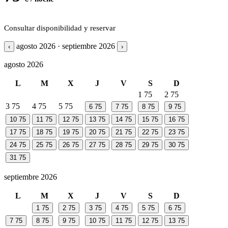
Consultar disponibilidad y reservar
agosto 2026 · septiembre 2026
‹
›
agosto 2026
L
M
X
J
V
S
D
1
75
2
75
3
75
4
75
5
75
6
75
7
75
8
75
9
75
10
75
11
75
12
75
13
75
14
75
15
75
16
75
17
75
18
75
19
75
20
75
21
75
22
75
23
75
24
75
25
75
26
75
27
75
28
75
29
75
30
75
31
75
septiembre 2026
L
M
X
J
V
S
D
1
75
2
75
3
75
4
75
5
75
6
75
7
75
8
75
9
75
10
75
11
75
12
75
13
75