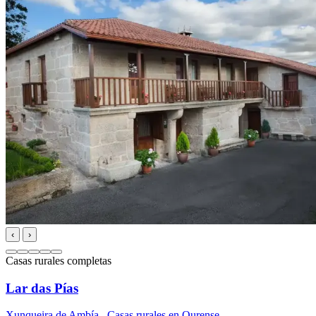
‹
›
Casas rurales completas
Lar das Pías
Xunqueira de Ambía
,
Casas rurales en Ourense