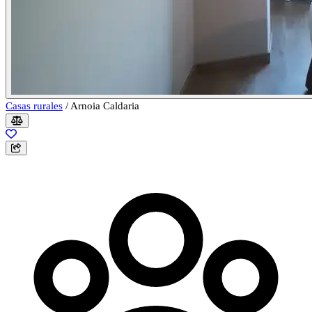
Casas rurales
/
Arnoia Caldaria