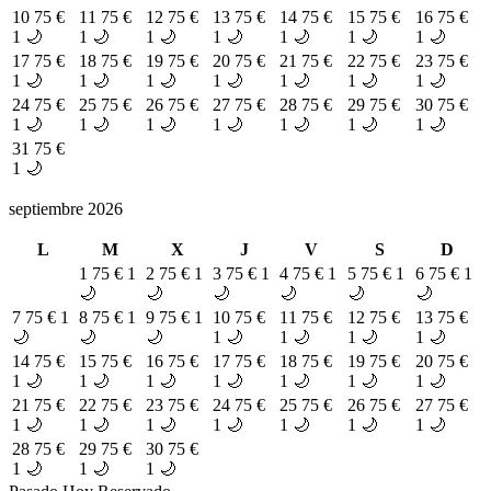
10
75 €
11
75 €
12
75 €
13
75 €
14
75 €
15
75 €
16
75 €
1 🌙
1 🌙
1 🌙
1 🌙
1 🌙
1 🌙
1 🌙
17
75 €
18
75 €
19
75 €
20
75 €
21
75 €
22
75 €
23
75 €
1 🌙
1 🌙
1 🌙
1 🌙
1 🌙
1 🌙
1 🌙
24
75 €
25
75 €
26
75 €
27
75 €
28
75 €
29
75 €
30
75 €
1 🌙
1 🌙
1 🌙
1 🌙
1 🌙
1 🌙
1 🌙
31
75 €
1 🌙
septiembre 2026
L
M
X
J
V
S
D
1
75 €
1
2
75 €
1
3
75 €
1
4
75 €
1
5
75 €
1
6
75 €
1
🌙
🌙
🌙
🌙
🌙
🌙
7
75 €
1
8
75 €
1
9
75 €
1
10
75 €
11
75 €
12
75 €
13
75 €
🌙
🌙
🌙
1 🌙
1 🌙
1 🌙
1 🌙
14
75 €
15
75 €
16
75 €
17
75 €
18
75 €
19
75 €
20
75 €
1 🌙
1 🌙
1 🌙
1 🌙
1 🌙
1 🌙
1 🌙
21
75 €
22
75 €
23
75 €
24
75 €
25
75 €
26
75 €
27
75 €
1 🌙
1 🌙
1 🌙
1 🌙
1 🌙
1 🌙
1 🌙
28
75 €
29
75 €
30
75 €
1 🌙
1 🌙
1 🌙