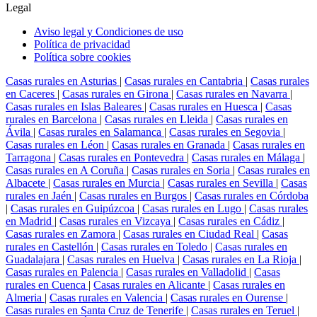
Legal
Aviso legal y Condiciones de uso
Política de privacidad
Política sobre cookies
Casas rurales en Asturias
|
Casas rurales en Cantabria
|
Casas rurales
en Caceres
|
Casas rurales en Girona
|
Casas rurales en Navarra
|
Casas rurales en Islas Baleares
|
Casas rurales en Huesca
|
Casas
rurales en Barcelona
|
Casas rurales en Lleida
|
Casas rurales en
Ávila
|
Casas rurales en Salamanca
|
Casas rurales en Segovia
|
Casas rurales en Léon
|
Casas rurales en Granada
|
Casas rurales en
Tarragona
|
Casas rurales en Pontevedra
|
Casas rurales en Málaga
|
Casas rurales en A Coruña
|
Casas rurales en Soria
|
Casas rurales en
Albacete
|
Casas rurales en Murcia
|
Casas rurales en Sevilla
|
Casas
rurales en Jaén
|
Casas rurales en Burgos
|
Casas rurales en Córdoba
|
Casas rurales en Guipúzcoa
|
Casas rurales en Lugo
|
Casas rurales
en Madrid
|
Casas rurales en Vizcaya
|
Casas rurales en Cádiz
|
Casas rurales en Zamora
|
Casas rurales en Ciudad Real
|
Casas
rurales en Castellón
|
Casas rurales en Toledo
|
Casas rurales en
Guadalajara
|
Casas rurales en Huelva
|
Casas rurales en La Rioja
|
Casas rurales en Palencia
|
Casas rurales en Valladolid
|
Casas
rurales en Cuenca
|
Casas rurales en Alicante
|
Casas rurales en
Almeria
|
Casas rurales en Valencia
|
Casas rurales en Ourense
|
Casas rurales en Santa Cruz de Tenerife
|
Casas rurales en Teruel
|