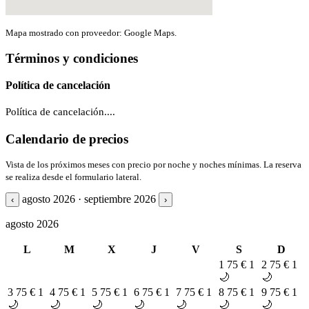
Mapa mostrado con proveedor: Google Maps.
Términos y condiciones
Política de cancelación
Política de cancelación....
Calendario de precios
Vista de los próximos meses con precio por noche y noches mínimas. La reserva
se realiza desde el formulario lateral.
agosto 2026 · septiembre 2026
‹
›
agosto 2026
L
M
X
J
V
S
D
1
75 €
1
2
75 €
1
🌙
🌙
3
75 €
1
4
75 €
1
5
75 €
1
6
75 €
1
7
75 €
1
8
75 €
1
9
75 €
1
🌙
🌙
🌙
🌙
🌙
🌙
🌙