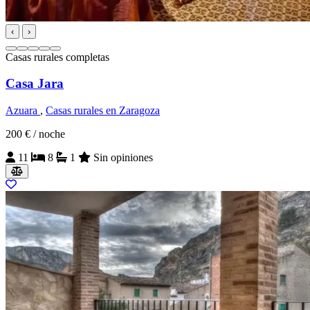
‹
›
Casas rurales completas
Casa Jara
Azuara
,
Casas rurales en Zaragoza
200 €
/ noche
11
8
1
Sin opiniones