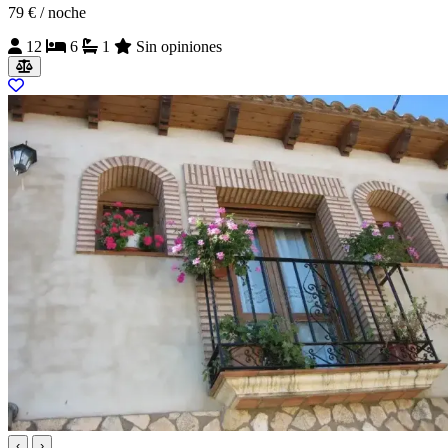
79 €
/ noche
12
6
1
Sin opiniones
‹
›