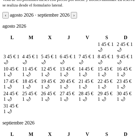
se realiza desde el formulario lateral.
agosto 2026 · septiembre 2026
‹
›
agosto 2026
L
M
X
J
V
S
D
1
45 €
1
2
45 €
1
🌙
🌙
3
45 €
1
4
45 €
1
5
45 €
1
6
45 €
1
7
45 €
1
8
45 €
1
9
45 €
1
🌙
🌙
🌙
🌙
🌙
🌙
🌙
10
45 €
11
45 €
12
45 €
13
45 €
14
45 €
15
45 €
16
45 €
1 🌙
1 🌙
1 🌙
1 🌙
1 🌙
1 🌙
1 🌙
17
45 €
18
45 €
19
45 €
20
45 €
21
45 €
22
45 €
23
45 €
1 🌙
1 🌙
1 🌙
1 🌙
1 🌙
1 🌙
1 🌙
24
45 €
25
45 €
26
45 €
27
45 €
28
45 €
29
45 €
30
45 €
1 🌙
1 🌙
1 🌙
1 🌙
1 🌙
1 🌙
1 🌙
31
45 €
1 🌙
septiembre 2026
L
M
X
J
V
S
D