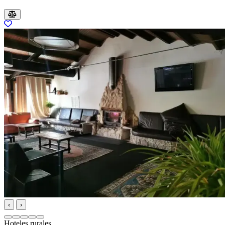
‹
›
Hoteles rurales