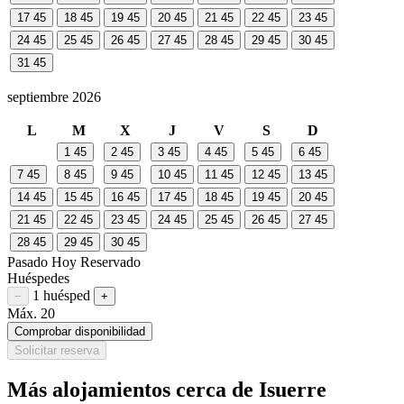
17
45
18
45
19
45
20
45
21
45
22
45
23
45
24
45
25
45
26
45
27
45
28
45
29
45
30
45
31
45
septiembre 2026
L
M
X
J
V
S
D
1
45
2
45
3
45
4
45
5
45
6
45
7
45
8
45
9
45
10
45
11
45
12
45
13
45
14
45
15
45
16
45
17
45
18
45
19
45
20
45
21
45
22
45
23
45
24
45
25
45
26
45
27
45
28
45
29
45
30
45
Pasado
Hoy
Reservado
Huéspedes
1 huésped
Restar huésped
Sumar huésped
−
+
Máx. 20
Comprobar disponibilidad
Solicitar reserva
Más alojamientos cerca de Isuerre