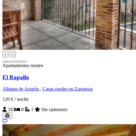
‹
›
Apartamentos rurales
El Rapallo
Alhama de Aragón
,
Casas rurales en Zaragoza
120 €
/ noche
18
8
1
Sin opiniones