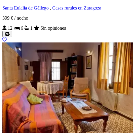
Santa Eulalia de Gállego
,
Casas rurales en Zaragoza
399 €
/ noche
12
6
1
Sin opiniones