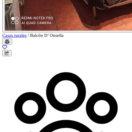
Casas rurales
/
Balcón D’ Onsella