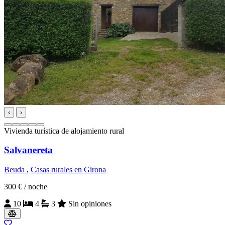
‹
›
Vivienda turística de alojamiento rural
Salvanereta
Beuda
,
Casas rurales en Girona
300 €
/ noche
10
4
3
Sin opiniones