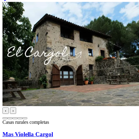
‹
›
Casas rurales completas
Mas Violella Cargol