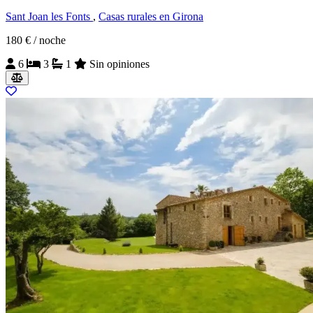
Sant Joan les Fonts
,
Casas rurales en Girona
180 €
/ noche
6
3
1
Sin opiniones