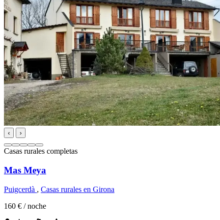
‹
›
Casas rurales completas
Mas Meya
Puigcerdà
,
Casas rurales en Girona
160 €
/ noche