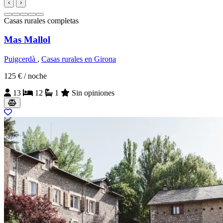
‹
›
Casas rurales completas
Mas Mallol
Puigcerdà
,
Casas rurales en Girona
125 €
/ noche
13
12
1
Sin opiniones