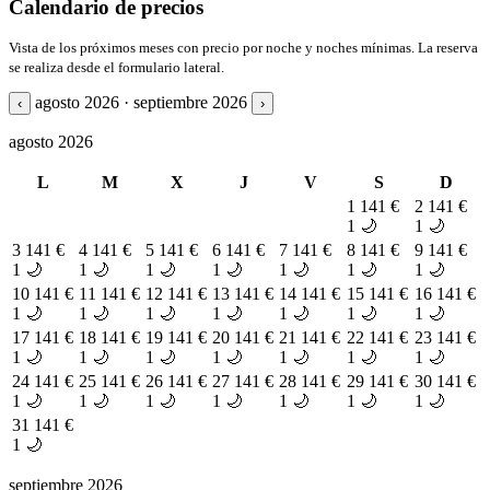
Calendario de precios
Vista de los próximos meses con precio por noche y noches mínimas. La reserva
se realiza desde el formulario lateral.
agosto 2026 · septiembre 2026
‹
›
agosto 2026
L
M
X
J
V
S
D
1
141 €
2
141 €
1 🌙
1 🌙
3
141 €
4
141 €
5
141 €
6
141 €
7
141 €
8
141 €
9
141 €
1 🌙
1 🌙
1 🌙
1 🌙
1 🌙
1 🌙
1 🌙
10
141 €
11
141 €
12
141 €
13
141 €
14
141 €
15
141 €
16
141 €
1 🌙
1 🌙
1 🌙
1 🌙
1 🌙
1 🌙
1 🌙
17
141 €
18
141 €
19
141 €
20
141 €
21
141 €
22
141 €
23
141 €
1 🌙
1 🌙
1 🌙
1 🌙
1 🌙
1 🌙
1 🌙
24
141 €
25
141 €
26
141 €
27
141 €
28
141 €
29
141 €
30
141 €
1 🌙
1 🌙
1 🌙
1 🌙
1 🌙
1 🌙
1 🌙
31
141 €
1 🌙
septiembre 2026