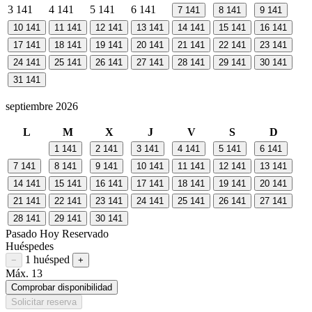
3
141
4
141
5
141
6
141
7
141
8
141
9
141
10
141
11
141
12
141
13
141
14
141
15
141
16
141
17
141
18
141
19
141
20
141
21
141
22
141
23
141
24
141
25
141
26
141
27
141
28
141
29
141
30
141
31
141
septiembre 2026
L
M
X
J
V
S
D
1
141
2
141
3
141
4
141
5
141
6
141
7
141
8
141
9
141
10
141
11
141
12
141
13
141
14
141
15
141
16
141
17
141
18
141
19
141
20
141
21
141
22
141
23
141
24
141
25
141
26
141
27
141
28
141
29
141
30
141
Pasado
Hoy
Reservado
Huéspedes
1 huésped
Restar huésped
Sumar huésped
−
+
Máx. 13
Comprobar disponibilidad
Solicitar reserva