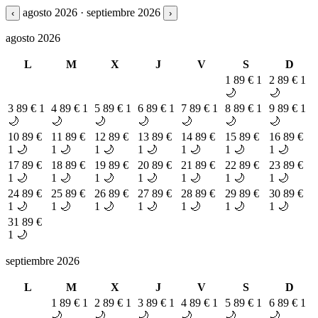
agosto 2026 · septiembre 2026
‹
›
agosto 2026
L
M
X
J
V
S
D
1
89 €
1
2
89 €
1
🌙
🌙
3
89 €
1
4
89 €
1
5
89 €
1
6
89 €
1
7
89 €
1
8
89 €
1
9
89 €
1
🌙
🌙
🌙
🌙
🌙
🌙
🌙
10
89 €
11
89 €
12
89 €
13
89 €
14
89 €
15
89 €
16
89 €
1 🌙
1 🌙
1 🌙
1 🌙
1 🌙
1 🌙
1 🌙
17
89 €
18
89 €
19
89 €
20
89 €
21
89 €
22
89 €
23
89 €
1 🌙
1 🌙
1 🌙
1 🌙
1 🌙
1 🌙
1 🌙
24
89 €
25
89 €
26
89 €
27
89 €
28
89 €
29
89 €
30
89 €
1 🌙
1 🌙
1 🌙
1 🌙
1 🌙
1 🌙
1 🌙
31
89 €
1 🌙
septiembre 2026
L
M
X
J
V
S
D
1
89 €
1
2
89 €
1
3
89 €
1
4
89 €
1
5
89 €
1
6
89 €
1
🌙
🌙
🌙
🌙
🌙
🌙