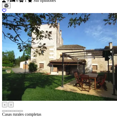
9
6
1
Sin opiniones
‹
›
Casas rurales completas