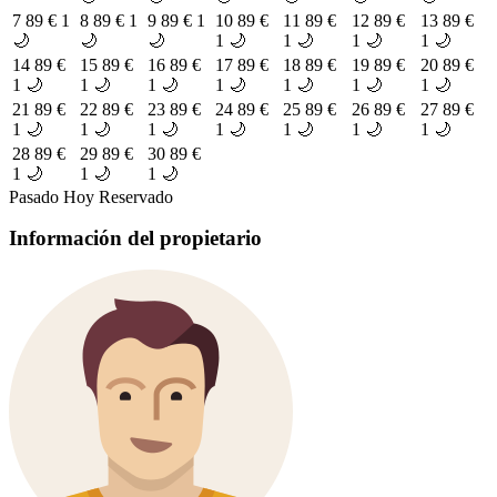
7
89 €
1
8
89 €
1
9
89 €
1
10
89 €
11
89 €
12
89 €
13
89 €
🌙
🌙
🌙
1 🌙
1 🌙
1 🌙
1 🌙
14
89 €
15
89 €
16
89 €
17
89 €
18
89 €
19
89 €
20
89 €
1 🌙
1 🌙
1 🌙
1 🌙
1 🌙
1 🌙
1 🌙
21
89 €
22
89 €
23
89 €
24
89 €
25
89 €
26
89 €
27
89 €
1 🌙
1 🌙
1 🌙
1 🌙
1 🌙
1 🌙
1 🌙
28
89 €
29
89 €
30
89 €
1 🌙
1 🌙
1 🌙
Pasado
Hoy
Reservado
Información del propietario