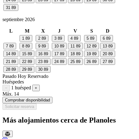
31
89
septiembre 2026
L
M
X
J
V
S
D
1
89
2
89
3
89
4
89
5
89
6
89
7
89
8
89
9
89
10
89
11
89
12
89
13
89
14
89
15
89
16
89
17
89
18
89
19
89
20
89
21
89
22
89
23
89
24
89
25
89
26
89
27
89
28
89
29
89
30
89
Pasado
Hoy
Reservado
Huéspedes
1 huésped
Restar huésped
Sumar huésped
−
+
Máx. 14
Comprobar disponibilidad
Solicitar reserva
Más alojamientos cerca de Planoles