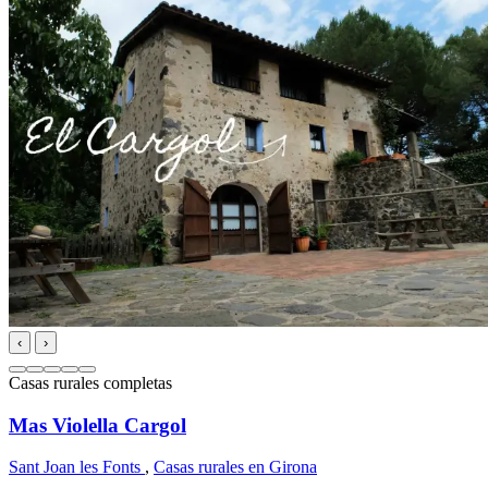
‹
›
Casas rurales completas
Mas Violella Cargol
Sant Joan les Fonts
,
Casas rurales en Girona