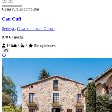
Casas rurales completas
Can Cufí
Serinyà
,
Casas rurales en Girona
970 €
/ noche
16
8
8
Sin opiniones