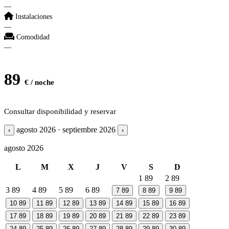
—
Instalaciones
—
Comodidad
—
89
€ / noche
Consultar disponibilidad y reservar
agosto 2026 · septiembre 2026
‹
›
agosto 2026
L
M
X
J
V
S
D
1
89
2
89
3
89
4
89
5
89
6
89
7
89
8
89
9
89
10
89
11
89
12
89
13
89
14
89
15
89
16
89
17
89
18
89
19
89
20
89
21
89
22
89
23
89
24
89
25
89
26
89
27
89
28
89
29
89
30
89