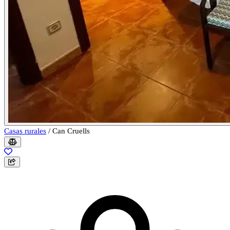
Casas rurales
/
Can Cruells