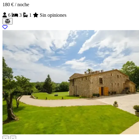
180 €
/ noche
6
3
1
Sin opiniones
‹
›