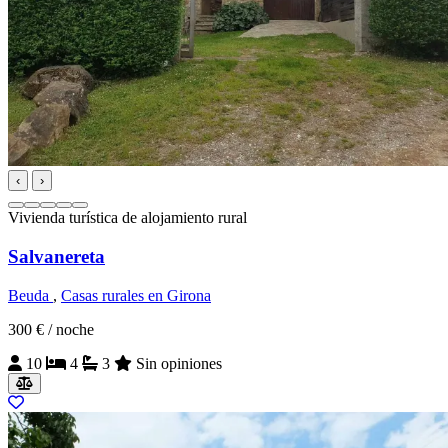
‹
›
Vivienda turística de alojamiento rural
Salvanereta
Beuda
,
Casas rurales en Girona
300 €
/ noche
10
4
3
Sin opiniones