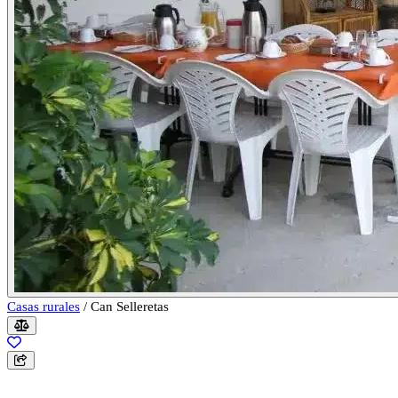
Casas rurales
/
Can Selleretas