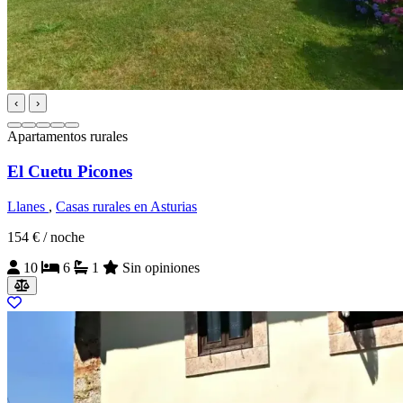
‹
›
Apartamentos rurales
El Cuetu Picones
Llanes
,
Casas rurales en Asturias
154 €
/ noche
10
6
1
Sin opiniones