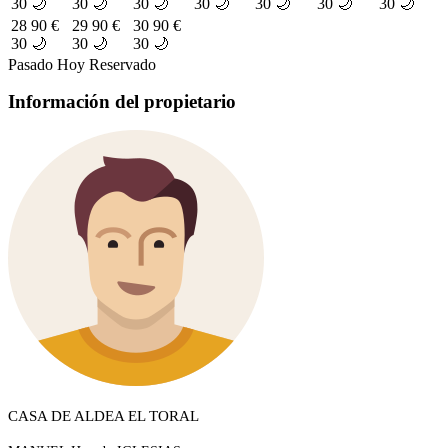
30 🌙
30 🌙
30 🌙
30 🌙
30 🌙
30 🌙
30 🌙
28
90 €
29
90 €
30
90 €
30 🌙
30 🌙
30 🌙
Pasado
Hoy
Reservado
Información del propietario
CASA DE ALDEA EL TORAL