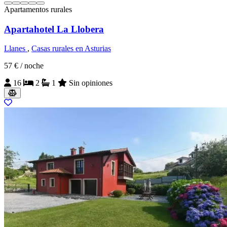
Apartamentos rurales
Apartahotel La Llobera
Llanes
,
Casas rurales en Asturias
57 €
/ noche
16
2
1
Sin opiniones