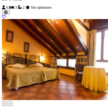
6
3
2
Sin opiniones
‹
›