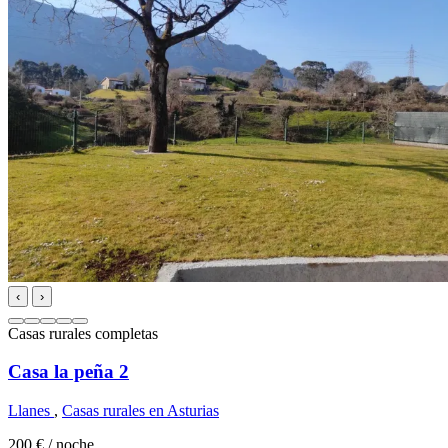
‹
›
Casas rurales completas
Casa la peña 2
Llanes
,
Casas rurales en Asturias
200 €
/ noche