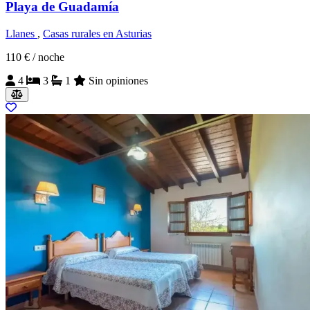
Playa de Guadamía
Llanes
,
Casas rurales en Asturias
110 €
/ noche
4
3
1
Sin opiniones