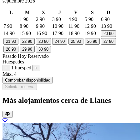
septiembre 2026
L
M
X
J
V
S
D
1
90
2
90
3
90
4
90
5
90
6
90
7
90
8
90
9
90
10
90
11
90
12
90
13
90
14
90
15
90
16
90
17
90
18
90
19
90
20
90
21
90
22
90
23
90
24
90
25
90
26
90
27
90
28
90
29
90
30
90
Pasado
Hoy
Reservado
Huéspedes
1 huésped
Restar huésped
Sumar huésped
−
+
Máx. 4
Comprobar disponibilidad
Solicitar reserva
Más alojamientos cerca de Llanes