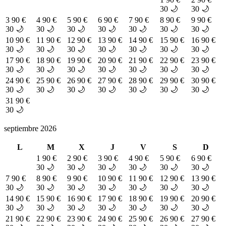
30 🌙
30 🌙
3
90 €
4
90 €
5
90 €
6
90 €
7
90 €
8
90 €
9
90 €
30 🌙
30 🌙
30 🌙
30 🌙
30 🌙
30 🌙
30 🌙
10
90 €
11
90 €
12
90 €
13
90 €
14
90 €
15
90 €
16
90 €
30 🌙
30 🌙
30 🌙
30 🌙
30 🌙
30 🌙
30 🌙
17
90 €
18
90 €
19
90 €
20
90 €
21
90 €
22
90 €
23
90 €
30 🌙
30 🌙
30 🌙
30 🌙
30 🌙
30 🌙
30 🌙
24
90 €
25
90 €
26
90 €
27
90 €
28
90 €
29
90 €
30
90 €
30 🌙
30 🌙
30 🌙
30 🌙
30 🌙
30 🌙
30 🌙
31
90 €
30 🌙
septiembre 2026
L
M
X
J
V
S
D
1
90 €
2
90 €
3
90 €
4
90 €
5
90 €
6
90 €
30 🌙
30 🌙
30 🌙
30 🌙
30 🌙
30 🌙
7
90 €
8
90 €
9
90 €
10
90 €
11
90 €
12
90 €
13
90 €
30 🌙
30 🌙
30 🌙
30 🌙
30 🌙
30 🌙
30 🌙
14
90 €
15
90 €
16
90 €
17
90 €
18
90 €
19
90 €
20
90 €
30 🌙
30 🌙
30 🌙
30 🌙
30 🌙
30 🌙
30 🌙
21
90 €
22
90 €
23
90 €
24
90 €
25
90 €
26
90 €
27
90 €