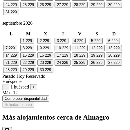
24
229
25
229
26
229
27
229
28
229
29
229
30
229
31
229
septiembre 2026
L
M
X
J
V
S
D
1
229
2
229
3
229
4
229
5
229
6
229
7
229
8
229
9
229
10
229
11
229
12
229
13
229
14
229
15
229
16
229
17
229
18
229
19
229
20
229
21
229
22
229
23
229
24
229
25
229
26
229
27
229
28
229
29
229
30
229
Pasado
Hoy
Reservado
Huéspedes
1 huésped
Restar huésped
Sumar huésped
−
+
Máx. 12
Comprobar disponibilidad
Solicitar reserva
Más alojamientos cerca de Almagro