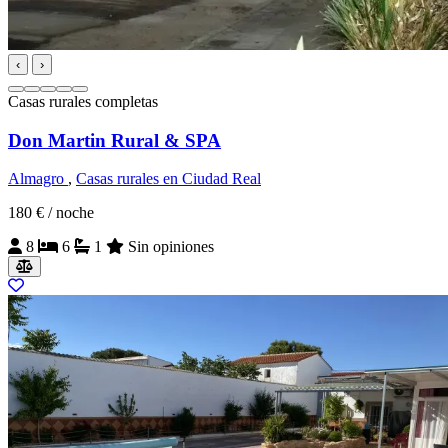
‹
›
Casas rurales completas
Don Martin Rural & SPA
Almagro
,
Casas rurales en Ciudad Real
180 €
/ noche
8
6
1
Sin opiniones