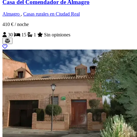
Casa del Comendador de Almagro
Almagro
,
Casas rurales en Ciudad Real
410 €
/ noche
30
15
1
Sin opiniones