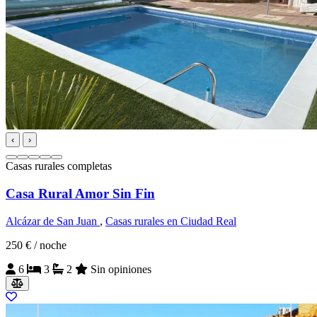
‹
›
Casas rurales completas
Casa Rural Amor Sin Fin
Alcázar de San Juan
,
Casas rurales en Ciudad Real
250 €
/ noche
6
3
2
Sin opiniones