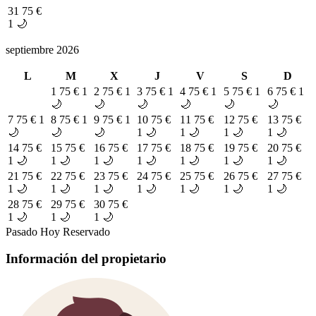
31
75 €
1 🌙
septiembre 2026
L
M
X
J
V
S
D
1
75 €
1
2
75 €
1
3
75 €
1
4
75 €
1
5
75 €
1
6
75 €
1
🌙
🌙
🌙
🌙
🌙
🌙
7
75 €
1
8
75 €
1
9
75 €
1
10
75 €
11
75 €
12
75 €
13
75 €
🌙
🌙
🌙
1 🌙
1 🌙
1 🌙
1 🌙
14
75 €
15
75 €
16
75 €
17
75 €
18
75 €
19
75 €
20
75 €
1 🌙
1 🌙
1 🌙
1 🌙
1 🌙
1 🌙
1 🌙
21
75 €
22
75 €
23
75 €
24
75 €
25
75 €
26
75 €
27
75 €
1 🌙
1 🌙
1 🌙
1 🌙
1 🌙
1 🌙
1 🌙
28
75 €
29
75 €
30
75 €
1 🌙
1 🌙
1 🌙
Pasado
Hoy
Reservado
Información del propietario