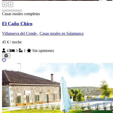
‹
›
Casas rurales completas
El Caño Chico
Villanueva del Conde
,
Casas rurales en Salamanca
45 €
/ noche
4
3
1
Sin opiniones