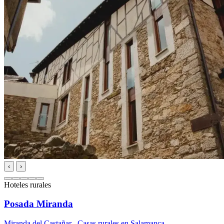
‹
›
Hoteles rurales
Posada Miranda
Miranda del Castañar
,
Casas rurales en Salamanca