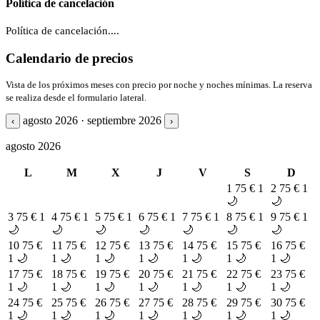
Política de cancelación
Política de cancelación....
Calendario de precios
Vista de los próximos meses con precio por noche y noches mínimas. La reserva
se realiza desde el formulario lateral.
agosto 2026 · septiembre 2026
‹
›
agosto 2026
L
M
X
J
V
S
D
1
75 €
1
2
75 €
1
🌙
🌙
3
75 €
1
4
75 €
1
5
75 €
1
6
75 €
1
7
75 €
1
8
75 €
1
9
75 €
1
🌙
🌙
🌙
🌙
🌙
🌙
🌙
10
75 €
11
75 €
12
75 €
13
75 €
14
75 €
15
75 €
16
75 €
1 🌙
1 🌙
1 🌙
1 🌙
1 🌙
1 🌙
1 🌙
17
75 €
18
75 €
19
75 €
20
75 €
21
75 €
22
75 €
23
75 €
1 🌙
1 🌙
1 🌙
1 🌙
1 🌙
1 🌙
1 🌙
24
75 €
25
75 €
26
75 €
27
75 €
28
75 €
29
75 €
30
75 €
1 🌙
1 🌙
1 🌙
1 🌙
1 🌙
1 🌙
1 🌙