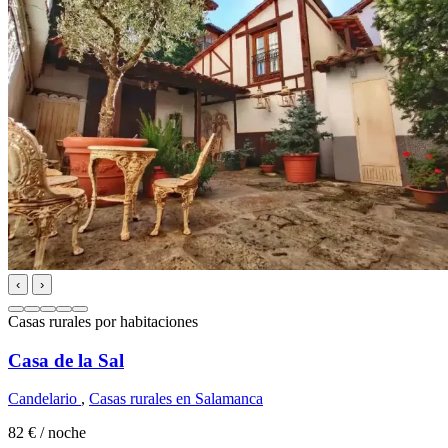
‹
›
Casas rurales por habitaciones
Casa de la Sal
Candelario
,
Casas rurales en Salamanca
82 €
/ noche