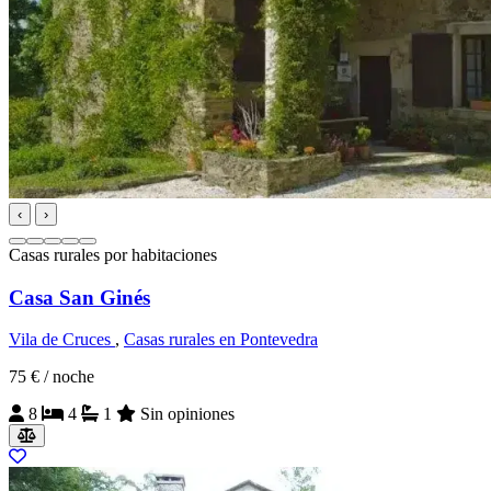
‹
›
Casas rurales por habitaciones
Casa San Ginés
Vila de Cruces
,
Casas rurales en Pontevedra
75 €
/ noche
8
4
1
Sin opiniones