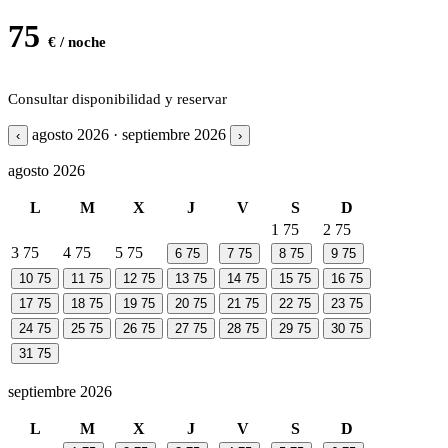
75
€ / noche
Consultar disponibilidad y reservar
agosto 2026 · septiembre 2026
‹
›
agosto 2026
L
M
X
J
V
S
D
1
75
2
75
3
75
4
75
5
75
6
75
7
75
8
75
9
75
10
75
11
75
12
75
13
75
14
75
15
75
16
75
17
75
18
75
19
75
20
75
21
75
22
75
23
75
24
75
25
75
26
75
27
75
28
75
29
75
30
75
31
75
septiembre 2026
L
M
X
J
V
S
D