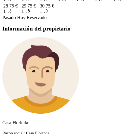
28
75 €
29
75 €
30
75 €
1 🌙
1 🌙
1 🌙
Pasado
Hoy
Reservado
Información del propietario
Casa Florinda
Razón social:
Casa Florinda