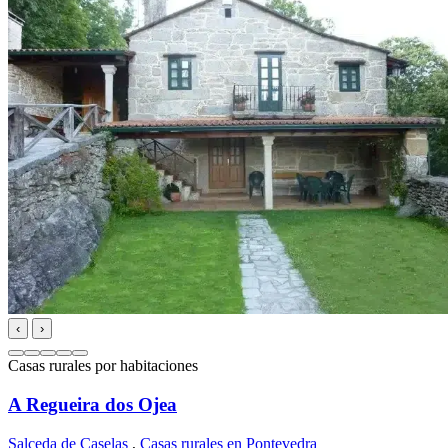
‹
›
Casas rurales por habitaciones
A Regueira dos Ojea
Salceda de Caselas
,
Casas rurales en Pontevedra