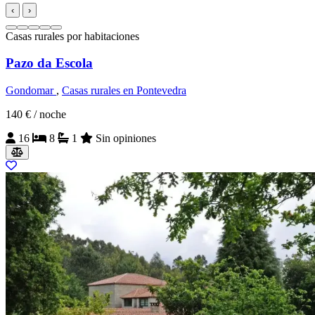
‹
›
Casas rurales por habitaciones
Pazo da Escola
Gondomar
,
Casas rurales en Pontevedra
140 €
/ noche
16
8
1
Sin opiniones