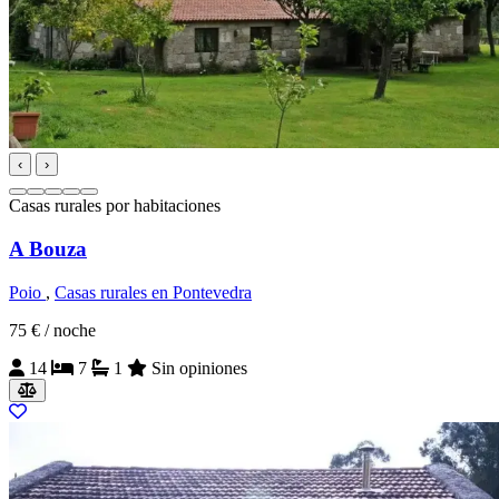
‹
›
Casas rurales por habitaciones
A Bouza
Poio
,
Casas rurales en Pontevedra
75 €
/ noche
14
7
1
Sin opiniones