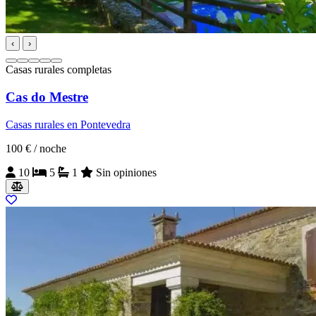
‹
›
Casas rurales completas
Cas do Mestre
Casas rurales en Pontevedra
100 €
/ noche
10
5
1
Sin opiniones