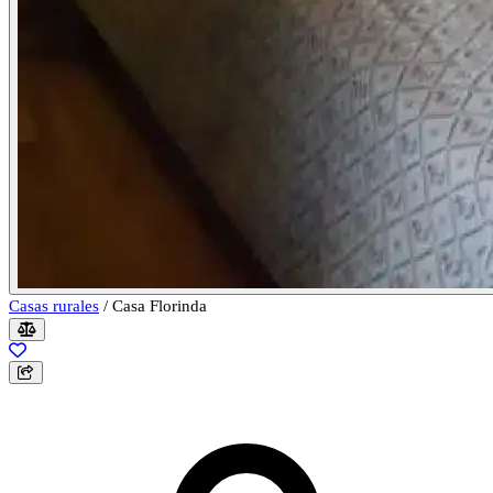
Casas rurales
/
Casa Florinda