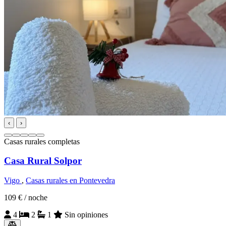
‹
›
Casas rurales completas
Casa Rural Solpor
Vigo
,
Casas rurales en Pontevedra
109 €
/ noche
4
2
1
Sin opiniones