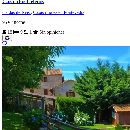
Casal dos Celenis
Caldas de Reis
,
Casas rurales en Pontevedra
95 €
/ noche
18
9
1
Sin opiniones