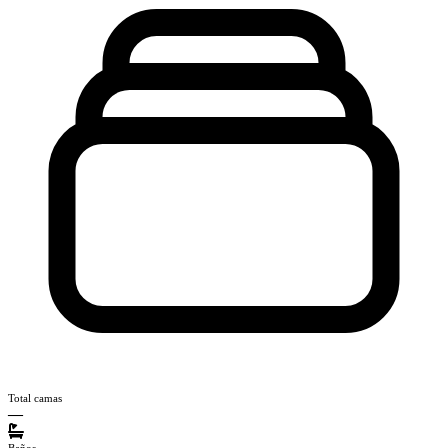
Total camas
—