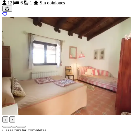
12
6
1
Sin opiniones
‹
›
Casas rurales completas