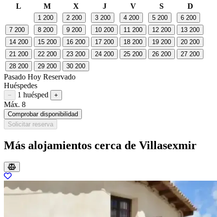
L
M
X
J
V
S
D
1
200
2
200
3
200
4
200
5
200
6
200
7
200
8
200
9
200
10
200
11
200
12
200
13
200
14
200
15
200
16
200
17
200
18
200
19
200
20
200
21
200
22
200
23
200
24
200
25
200
26
200
27
200
28
200
29
200
30
200
Pasado
Hoy
Reservado
Huéspedes
1 huésped
Restar huésped
Sumar huésped
−
+
Máx. 8
Comprobar disponibilidad
Solicitar reserva
Más alojamientos cerca de Villasexmir