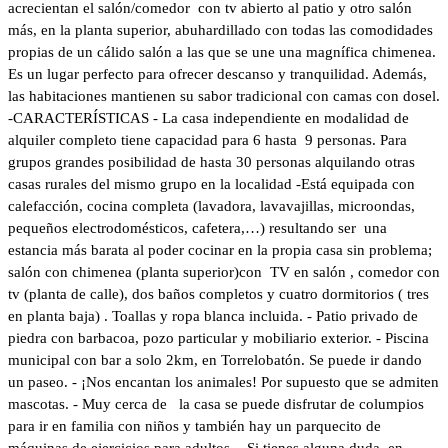
acrecientan el salón/comedor con tv abierto al patio y otro salón
más, en la planta superior, abuhardillado con todas las comodidades
propias de un cálido salón a las que se une una magnífica chimenea.
Es un lugar perfecto para ofrecer descanso y tranquilidad. Además,
las habitaciones mantienen su sabor tradicional con camas con dosel.
-CARACTERÍSTICAS - La casa independiente en modalidad de
alquiler completo tiene capacidad para 6 hasta 9 personas. Para
grupos grandes posibilidad de hasta 30 personas alquilando otras
casas rurales del mismo grupo en la localidad -Está equipada con
calefacción, cocina completa (lavadora, lavavajillas, microondas,
pequeños electrodomésticos, cafetera,…) resultando ser una
estancia más barata al poder cocinar en la propia casa sin problema;
salón con chimenea (planta superior)con TV en salón , comedor con
tv (planta de calle), dos baños completos y cuatro dormitorios ( tres
en planta baja) . Toallas y ropa blanca incluida. - Patio privado de
piedra con barbacoa, pozo particular y mobiliario exterior. - Piscina
municipal con bar a solo 2km, en Torrelobatón. Se puede ir dando
un paseo. - ¡Nos encantan los animales! Por supuesto que se admiten
mascotas. - Muy cerca de la casa se puede disfrutar de columpios
para ir en familia con niños y también hay un parquecito de
máquinas de ejercicios para adultos. - Si tienes alguna duda, en