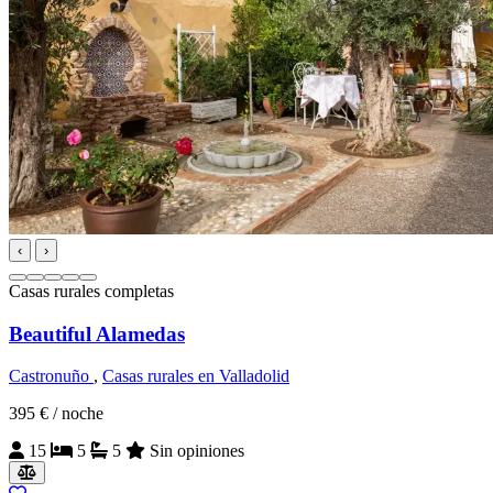
‹
›
Casas rurales completas
Beautiful Alamedas
Castronuño
,
Casas rurales en Valladolid
395 €
/ noche
15
5
5
Sin opiniones