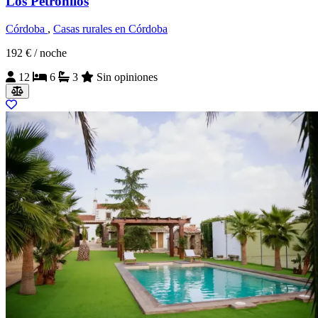
Los Petronilos
Córdoba
,
Casas rurales en Córdoba
192 €
/ noche
12
6
3
Sin opiniones