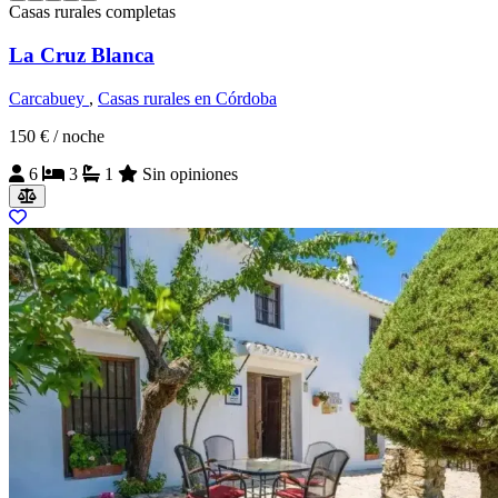
Casas rurales completas
La Cruz Blanca
Carcabuey
,
Casas rurales en Córdoba
150 €
/ noche
6
3
1
Sin opiniones