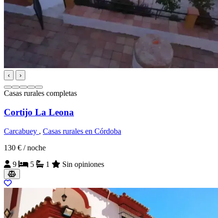
‹
›
Casas rurales completas
Cortijo La Leona
Carcabuey
,
Casas rurales en Córdoba
130 €
/ noche
9
5
1
Sin opiniones