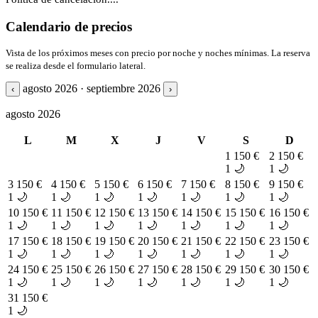
Calendario de precios
Vista de los próximos meses con precio por noche y noches mínimas. La reserva
se realiza desde el formulario lateral.
agosto 2026 · septiembre 2026
‹
›
agosto 2026
L
M
X
J
V
S
D
1
150 €
2
150 €
1 🌙
1 🌙
3
150 €
4
150 €
5
150 €
6
150 €
7
150 €
8
150 €
9
150 €
1 🌙
1 🌙
1 🌙
1 🌙
1 🌙
1 🌙
1 🌙
10
150 €
11
150 €
12
150 €
13
150 €
14
150 €
15
150 €
16
150 €
1 🌙
1 🌙
1 🌙
1 🌙
1 🌙
1 🌙
1 🌙
17
150 €
18
150 €
19
150 €
20
150 €
21
150 €
22
150 €
23
150 €
1 🌙
1 🌙
1 🌙
1 🌙
1 🌙
1 🌙
1 🌙
24
150 €
25
150 €
26
150 €
27
150 €
28
150 €
29
150 €
30
150 €
1 🌙
1 🌙
1 🌙
1 🌙
1 🌙
1 🌙
1 🌙
31
150 €
1 🌙