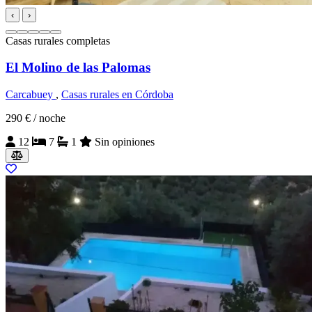
‹
›
Casas rurales completas
El Molino de las Palomas
Carcabuey
,
Casas rurales en Córdoba
290 €
/ noche
12
7
1
Sin opiniones