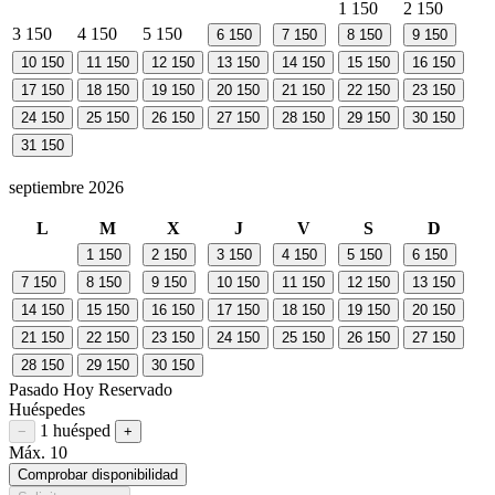
1
150
2
150
3
150
4
150
5
150
6
150
7
150
8
150
9
150
10
150
11
150
12
150
13
150
14
150
15
150
16
150
17
150
18
150
19
150
20
150
21
150
22
150
23
150
24
150
25
150
26
150
27
150
28
150
29
150
30
150
31
150
septiembre 2026
L
M
X
J
V
S
D
1
150
2
150
3
150
4
150
5
150
6
150
7
150
8
150
9
150
10
150
11
150
12
150
13
150
14
150
15
150
16
150
17
150
18
150
19
150
20
150
21
150
22
150
23
150
24
150
25
150
26
150
27
150
28
150
29
150
30
150
Pasado
Hoy
Reservado
Huéspedes
1 huésped
Restar huésped
Sumar huésped
−
+
Máx. 10
Comprobar disponibilidad