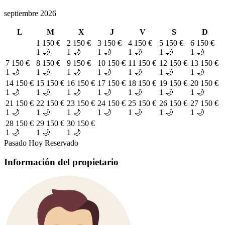
septiembre 2026
L
M
X
J
V
S
D
1
150 €
2
150 €
3
150 €
4
150 €
5
150 €
6
150 €
1 🌙
1 🌙
1 🌙
1 🌙
1 🌙
1 🌙
7
150 €
8
150 €
9
150 €
10
150 €
11
150 €
12
150 €
13
150 €
1 🌙
1 🌙
1 🌙
1 🌙
1 🌙
1 🌙
1 🌙
14
150 €
15
150 €
16
150 €
17
150 €
18
150 €
19
150 €
20
150 €
1 🌙
1 🌙
1 🌙
1 🌙
1 🌙
1 🌙
1 🌙
21
150 €
22
150 €
23
150 €
24
150 €
25
150 €
26
150 €
27
150 €
1 🌙
1 🌙
1 🌙
1 🌙
1 🌙
1 🌙
1 🌙
28
150 €
29
150 €
30
150 €
1 🌙
1 🌙
1 🌙
Pasado
Hoy
Reservado
Información del propietario