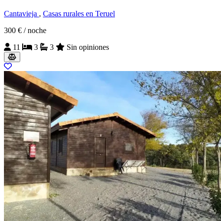
Cantavieja
,
Casas rurales en Teruel
300 €
/ noche
11
3
3
Sin opiniones