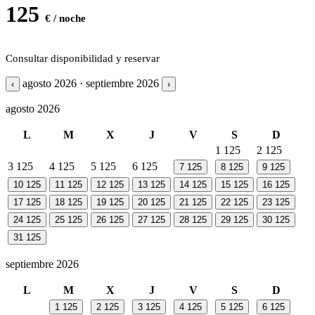
125
€ / noche
Consultar disponibilidad y reservar
agosto 2026 · septiembre 2026
‹
›
agosto 2026
L
M
X
J
V
S
D
1
125
2
125
3
125
4
125
5
125
6
125
7
125
8
125
9
125
10
125
11
125
12
125
13
125
14
125
15
125
16
125
17
125
18
125
19
125
20
125
21
125
22
125
23
125
24
125
25
125
26
125
27
125
28
125
29
125
30
125
31
125
septiembre 2026
L
M
X
J
V
S
D
1
125
2
125
3
125
4
125
5
125
6
125