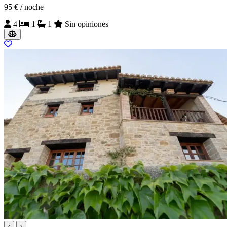
95 €
/ noche
4
1
1
Sin opiniones
‹
›