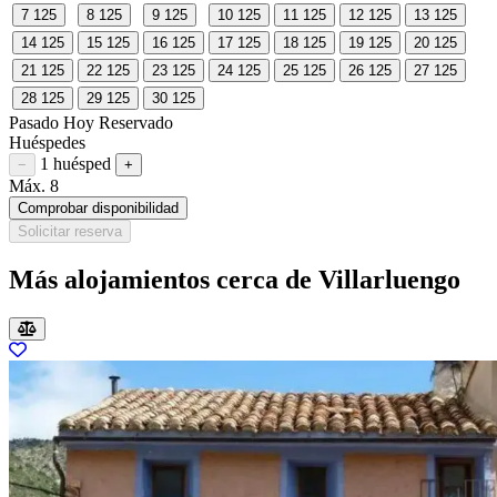
7
125
8
125
9
125
10
125
11
125
12
125
13
125
14
125
15
125
16
125
17
125
18
125
19
125
20
125
21
125
22
125
23
125
24
125
25
125
26
125
27
125
28
125
29
125
30
125
Pasado
Hoy
Reservado
Huéspedes
1 huésped
Restar huésped
Sumar huésped
−
+
Máx. 8
Comprobar disponibilidad
Solicitar reserva
Más alojamientos cerca de Villarluengo