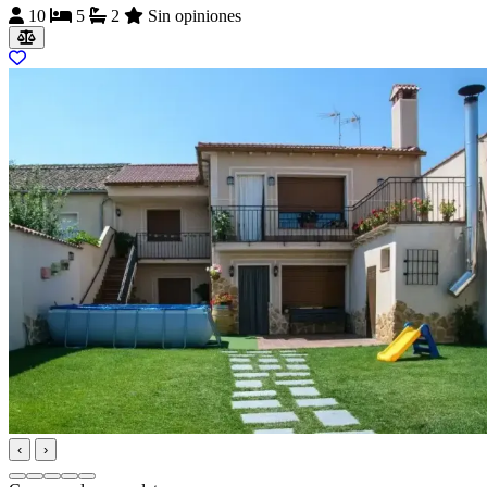
10
5
2
Sin opiniones
‹
›