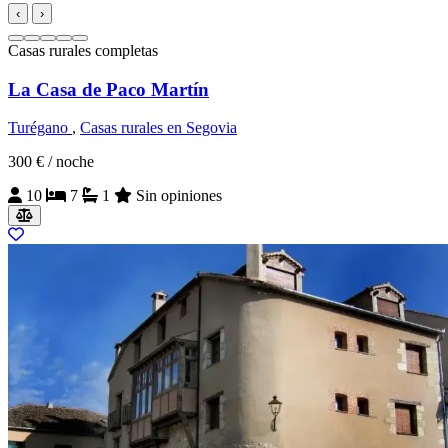
‹
›
Casas rurales completas
La Casa de Paco Martín
Turégano
,
Casas rurales en Segovia
300 €
/ noche
10
7
1
Sin opiniones