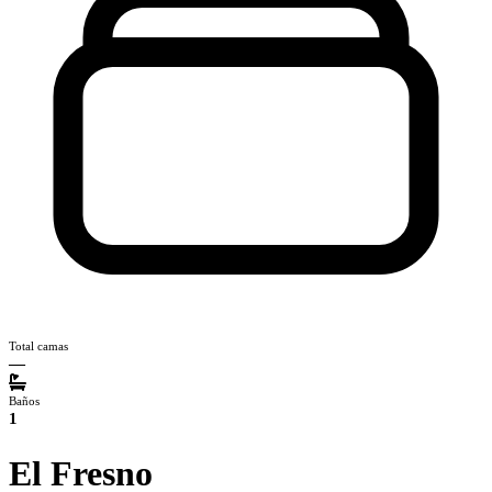
Total camas
—
Baños
1
El Fresno