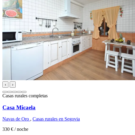
‹
›
Casas rurales completas
Casa Micaela
Navas de Oro
,
Casas rurales en Segovia
330 €
/ noche