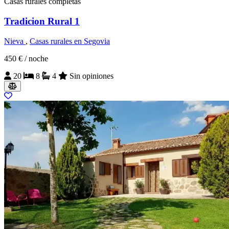
Casas rurales completas
Tradicion Rural 1
Nieva
,
Casas rurales en Segovia
450 €
/ noche
20
8
4
Sin opiniones