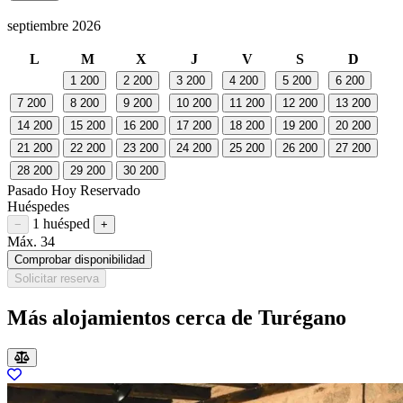
septiembre 2026
L
M
X
J
V
S
D
1
200
2
200
3
200
4
200
5
200
6
200
7
200
8
200
9
200
10
200
11
200
12
200
13
200
14
200
15
200
16
200
17
200
18
200
19
200
20
200
21
200
22
200
23
200
24
200
25
200
26
200
27
200
28
200
29
200
30
200
Pasado
Hoy
Reservado
Huéspedes
1 huésped
Restar huésped
Sumar huésped
−
+
Máx. 34
Comprobar disponibilidad
Solicitar reserva
Más alojamientos cerca de Turégano