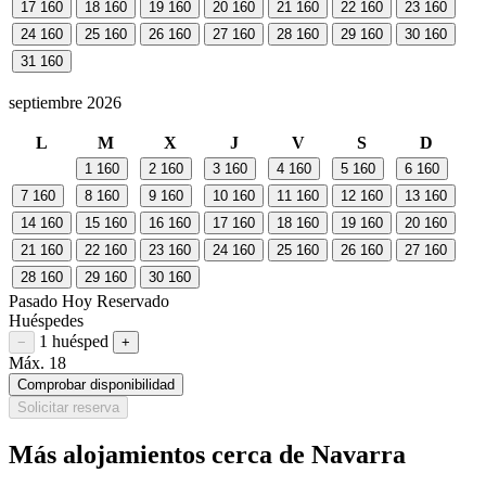
17
160
18
160
19
160
20
160
21
160
22
160
23
160
24
160
25
160
26
160
27
160
28
160
29
160
30
160
31
160
septiembre 2026
L
M
X
J
V
S
D
1
160
2
160
3
160
4
160
5
160
6
160
7
160
8
160
9
160
10
160
11
160
12
160
13
160
14
160
15
160
16
160
17
160
18
160
19
160
20
160
21
160
22
160
23
160
24
160
25
160
26
160
27
160
28
160
29
160
30
160
Pasado
Hoy
Reservado
Huéspedes
1 huésped
Restar huésped
Sumar huésped
−
+
Máx. 18
Comprobar disponibilidad
Solicitar reserva
Más alojamientos cerca de Navarra