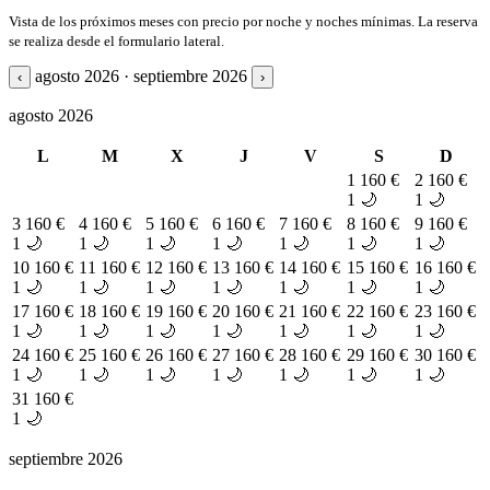
Vista de los próximos meses con precio por noche y noches mínimas. La reserva
se realiza desde el formulario lateral.
agosto 2026 · septiembre 2026
‹
›
agosto 2026
L
M
X
J
V
S
D
1
160 €
2
160 €
1 🌙
1 🌙
3
160 €
4
160 €
5
160 €
6
160 €
7
160 €
8
160 €
9
160 €
1 🌙
1 🌙
1 🌙
1 🌙
1 🌙
1 🌙
1 🌙
10
160 €
11
160 €
12
160 €
13
160 €
14
160 €
15
160 €
16
160 €
1 🌙
1 🌙
1 🌙
1 🌙
1 🌙
1 🌙
1 🌙
17
160 €
18
160 €
19
160 €
20
160 €
21
160 €
22
160 €
23
160 €
1 🌙
1 🌙
1 🌙
1 🌙
1 🌙
1 🌙
1 🌙
24
160 €
25
160 €
26
160 €
27
160 €
28
160 €
29
160 €
30
160 €
1 🌙
1 🌙
1 🌙
1 🌙
1 🌙
1 🌙
1 🌙
31
160 €
1 🌙
septiembre 2026