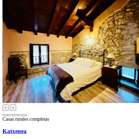
‹
›
Casas rurales completas
Katxenea