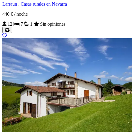
Larraun
,
Casas rurales en Navarra
440 €
/ noche
12
7
1
Sin opiniones