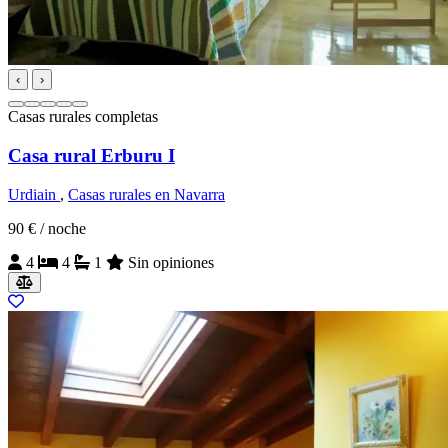
‹
›
Casas rurales completas
Casa rural Erburu I
Urdiain
,
Casas rurales en Navarra
90 €
/ noche
4
4
1
Sin opiniones