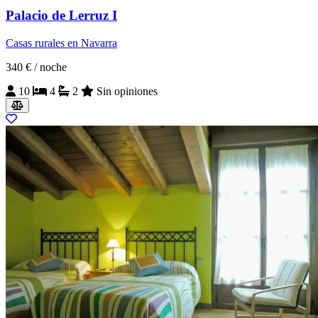
Palacio de Lerruz I
Casas rurales en Navarra
340 €
/ noche
10
4
2
Sin opiniones