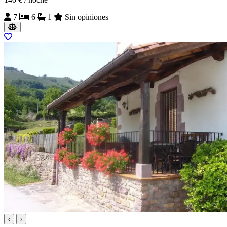
7
6
1
Sin opiniones
‹
›