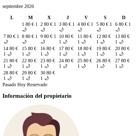
septiembre 2026
L
M
X
J
V
S
D
1
80 €
1
2
80 €
1
3
80 €
1
4
80 €
1
5
80 €
1
6
80 €
1
🌙
🌙
🌙
🌙
🌙
🌙
7
80 €
1
8
80 €
1
9
80 €
1
10
80 €
11
80 €
12
80 €
13
80 €
🌙
🌙
🌙
1 🌙
1 🌙
1 🌙
1 🌙
14
80 €
15
80 €
16
80 €
17
80 €
18
80 €
19
80 €
20
80 €
1 🌙
1 🌙
1 🌙
1 🌙
1 🌙
1 🌙
1 🌙
21
80 €
22
80 €
23
80 €
24
80 €
25
80 €
26
80 €
27
80 €
1 🌙
1 🌙
1 🌙
1 🌙
1 🌙
1 🌙
1 🌙
28
80 €
29
80 €
30
80 €
1 🌙
1 🌙
1 🌙
Pasado
Hoy
Reservado
Información del propietario