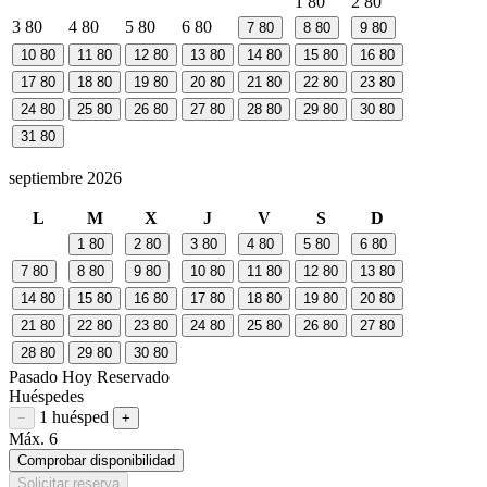
1
80
2
80
3
80
4
80
5
80
6
80
7
80
8
80
9
80
10
80
11
80
12
80
13
80
14
80
15
80
16
80
17
80
18
80
19
80
20
80
21
80
22
80
23
80
24
80
25
80
26
80
27
80
28
80
29
80
30
80
31
80
septiembre 2026
L
M
X
J
V
S
D
1
80
2
80
3
80
4
80
5
80
6
80
7
80
8
80
9
80
10
80
11
80
12
80
13
80
14
80
15
80
16
80
17
80
18
80
19
80
20
80
21
80
22
80
23
80
24
80
25
80
26
80
27
80
28
80
29
80
30
80
Pasado
Hoy
Reservado
Huéspedes
1 huésped
Restar huésped
Sumar huésped
−
+
Máx. 6
Comprobar disponibilidad
Solicitar reserva