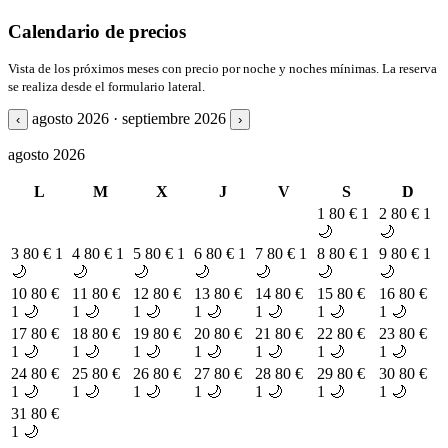
Calendario de precios
Vista de los próximos meses con precio por noche y noches mínimas. La reserva
se realiza desde el formulario lateral.
agosto 2026 · septiembre 2026
‹
›
agosto 2026
L
M
X
J
V
S
D
1
80 €
1
2
80 €
1
🌙
🌙
3
80 €
1
4
80 €
1
5
80 €
1
6
80 €
1
7
80 €
1
8
80 €
1
9
80 €
1
🌙
🌙
🌙
🌙
🌙
🌙
🌙
10
80 €
11
80 €
12
80 €
13
80 €
14
80 €
15
80 €
16
80 €
1 🌙
1 🌙
1 🌙
1 🌙
1 🌙
1 🌙
1 🌙
17
80 €
18
80 €
19
80 €
20
80 €
21
80 €
22
80 €
23
80 €
1 🌙
1 🌙
1 🌙
1 🌙
1 🌙
1 🌙
1 🌙
24
80 €
25
80 €
26
80 €
27
80 €
28
80 €
29
80 €
30
80 €
1 🌙
1 🌙
1 🌙
1 🌙
1 🌙
1 🌙
1 🌙
31
80 €
1 🌙