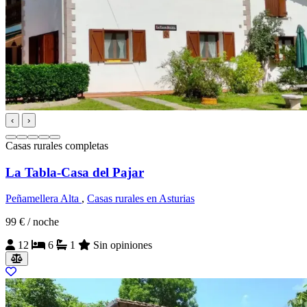
‹
›
Casas rurales completas
La Tabla-Casa del Pajar
Peñamellera Alta
,
Casas rurales en Asturias
99 €
/ noche
12
6
1
Sin opiniones