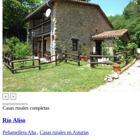
‹
›
Casas rurales completas
Río Aliso
Peñamellera Alta
,
Casas rurales en Asturias