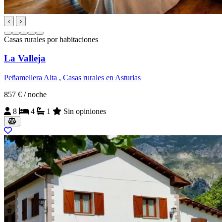
‹
›
Casas rurales por habitaciones
La Valleja
Peñamellera Alta
,
Casas rurales en Asturias
857 €
/ noche
8
4
1
Sin opiniones