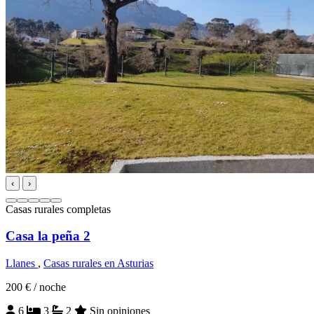
‹
›
Casas rurales completas
Casa la peña 2
Llanes
,
Casas rurales en Asturias
200 €
/ noche
6
3
2
Sin opiniones