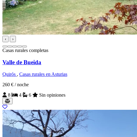
‹
›
Casas rurales completas
Valle de Bueida
Quirós
,
Casas rurales en Asturias
260 €
/ noche
8
4
6
Sin opiniones