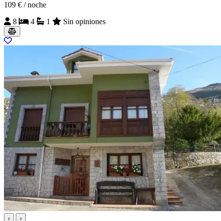
109 €
/ noche
8
4
1
Sin opiniones
‹
›